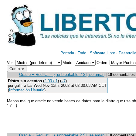
Portada
·
Todo
·
Software Libre
·
Desarroll
Ver:
Modo:
Orden:
Oracle + RedHat = ¿ unbreakable ? SI, se aman
|
10
comentarios (
Distro sin acentos
(
2.00 / 1
) (
#7
)
por gallir a las Wed Nov 13th, 2002 at 02:00:03 AM CET
(
Información Usuario
)
Menos mal que oracle no vende bases de datos para la distro que usa pbe
"ñ" :-)
Oracle + RedHat = ¿ unbreakable ? SI, se aman
|
10
comentarios (