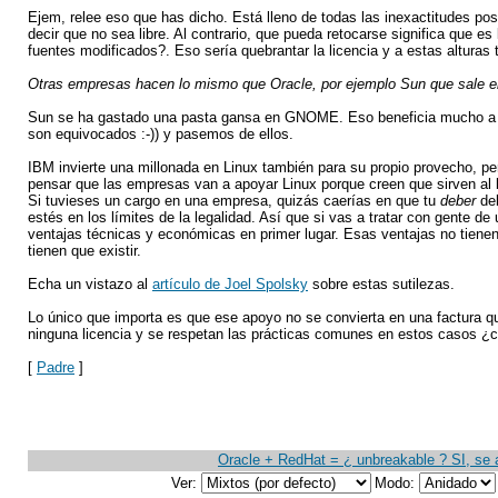
Ejem, relee eso que has dicho. Está lleno de todas las inexactitudes pos
decir que no sea libre. Al contrario, que pueda retocarse significa que es
fuentes modificados?. Eso sería quebrantar la licencia y a estas alturas
Otras empresas hacen lo mismo que Oracle, por ejemplo Sun que sale en
Sun se ha gastado una pasta gansa en GNOME. Eso beneficia mucho a
son equivocados :-)) y pasemos de ellos.
IBM invierte una millonada en Linux también para su propio provecho, p
pensar que las empresas van a apoyar Linux porque creen que sirven al 
Si tuvieses un cargo en una empresa, quizás caerías en que tu
deber
deb
estés en los límites de la legalidad. Así que si vas a tratar con gente d
ventajas técnicas y económicas en primer lugar. Esas ventajas no tiene
tienen que existir.
Echa un vistazo al
artículo de Joel Spolsky
sobre estas sutilezas.
Lo único que importa es que ese apoyo no se convierta en una factura qu
ninguna licencia y se respetan las prácticas comunes en estos casos ¿c
[
Padre
]
Oracle + RedHat = ¿ unbreakable ? SI, se
Ver:
Modo: