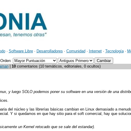
odo
·
Software Libre
·
Desarrolladores
·
Comunidad
·
Internet
·
Tecnología
·
M
Orden:
 aman
|
10
comentarios (10 temáticos, editoriales, 0 ocultos)
inux, y luego SOLO podemos poner su software en una versión de una distrib
ices.
naria del núcleo y las librerías básicas cambian en Linux demasiado a menud
cial. Y si quedamos en que hay sitio para el soft comercial, hay que solucio
ásicamente un Kernel retocado que se sale del estandar).