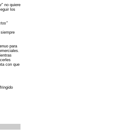
r" no quiere
eguir los
ctos"
 siempre
genuo para
omerciales.
ientras
ecerles
nta con que
fringido