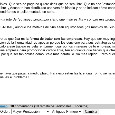
ibles. Que sea de pago no quiere decir que no sea libre. Que no sea "estánda
 libre. ¿Acaso te han distribuido una versión binaria y no te indican cómo cons
 tendríamos el pollo montado en serio.
 la foto de "yo apoyo Linux...por cierto que malo es Ms y compre mis produ
 GNOME, aunque los motivos de Sun sean equivocados (los motivos de Sun
ero es que
ésa es la forma de tratar con las empresas
. Hay que ser muy in
bien de la Humanidad. Lo apoyan porque les conviene para sus estrategias c
ido a ese trabajo es velar en primer lugar por los intereses de tu empresa, m
e una empresa para promocionar código libre, ten en cuenta que tienes que ofr
n por qué ser tan obvias como "vale más barato" o "va más rápido". Pero cue
e haya que pagar a medio plazo. Para eso están las licencias. Si no se ha in
uál es el problema?.
 aman
|
10
comentarios (10 temáticos, editoriales, 0 ocultos)
Orden: