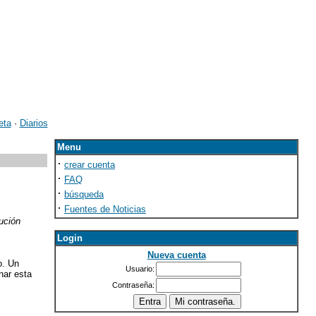
eta
·
Diarios
Menu
·
crear cuenta
·
FAQ
·
búsqueda
·
Fuentes de Noticias
ución
Login
Nueva cuenta
o. Un
Usuario:
nar esta
Contraseña: