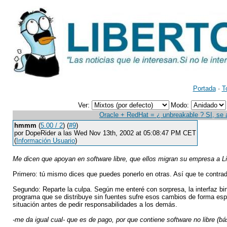
Portada
·
T
Ver:
Modo:
Oracle + RedHat = ¿ unbreakable ? SI, se
hmmm
(
5.00 / 2
) (
#9
)
por DopeRider a las Wed Nov 13th, 2002 at 05:08:47 PM CET
(
Información Usuario
)
Me dicen que apoyan en software libre, que ellos migran su empresa a L
Primero: tú mismo dices que puedes ponerlo en otras. Así que te contrad
Segundo: Reparte la culpa. Según me enteré con sorpresa, la interfaz bi
programa que se distribuye sin fuentes sufre esos cambios de forma espe
situación antes de pedir responsabilidades a los demás.
-me da igual cual- que es de pago, por que contiene software no libre (b