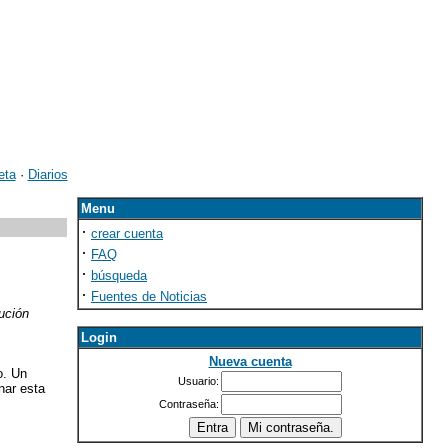
eta
·
Diarios
Menu
·
crear cuenta
·
FAQ
·
búsqueda
·
Fuentes de Noticias
ución
Login
Nueva cuenta
o. Un
Usuario:
nar esta
Contraseña: