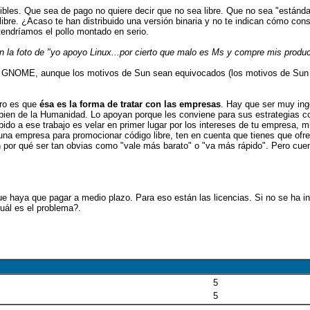
ibles. Que sea de pago no quiere decir que no sea libre. Que no sea "estánda
 libre. ¿Acaso te han distribuido una versión binaria y no te indican cómo cons
 tendríamos el pollo montado en serio.
 la foto de "yo apoyo Linux...por cierto que malo es Ms y compre mis produ
 GNOME, aunque los motivos de Sun sean equivocados (los motivos de Sun
ero es que
ésa es la forma de tratar con las empresas
. Hay que ser muy in
bien de la Humanidad. Lo apoyan porque les conviene para sus estrategias c
ido a ese trabajo es velar en primer lugar por los intereses de tu empresa, m
e una empresa para promocionar código libre, ten en cuenta que tienes que ofr
n por qué ser tan obvias como "vale más barato" o "va más rápido". Pero cue
e haya que pagar a medio plazo. Para eso están las licencias. Si no se ha in
uál es el problema?.
5
5