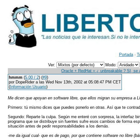
Portada
·
T
Ver:
Modo:
Oracle + RedHat = ¿ unbreakable ? SI, se
hmmm
(
5.00 / 2
) (
#9
)
por DopeRider a las Wed Nov 13th, 2002 at 05:08:47 PM CET
(
Información Usuario
)
Me dicen que apoyan en software libre, que ellos migran su empresa a L
Primero: tú mismo dices que puedes ponerlo en otras. Así que te contrad
Segundo: Reparte la culpa. Según me enteré con sorpresa, la interfaz bi
programa que se distribuye sin fuentes sufre esos cambios de forma espe
situación antes de pedir responsabilidades a los demás.
-me da igual cual- que es de pago, por que contiene software no libre (b