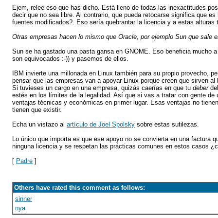
Ejem, relee eso que has dicho. Está lleno de todas las inexactitudes pos
decir que no sea libre. Al contrario, que pueda retocarse significa que es
fuentes modificados?. Eso sería quebrantar la licencia y a estas alturas
Otras empresas hacen lo mismo que Oracle, por ejemplo Sun que sale en
Sun se ha gastado una pasta gansa en GNOME. Eso beneficia mucho a
son equivocados :-)) y pasemos de ellos.
IBM invierte una millonada en Linux también para su propio provecho, p
pensar que las empresas van a apoyar Linux porque creen que sirven al 
Si tuvieses un cargo en una empresa, quizás caerías en que tu
deber
deb
estés en los límites de la legalidad. Así que si vas a tratar con gente d
ventajas técnicas y económicas en primer lugar. Esas ventajas no tiene
tienen que existir.
Echa un vistazo al
artículo de Joel Spolsky
sobre estas sutilezas.
Lo único que importa es que ese apoyo no se convierta en una factura qu
ninguna licencia y se respetan las prácticas comunes en estos casos ¿c
[
Padre
]
Others have rated this comment as follows:
sinner
nya