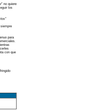
r" no quiere
eguir los
ctos"
 siempre
genuo para
omerciales.
ientras
ecerles
nta con que
fringido