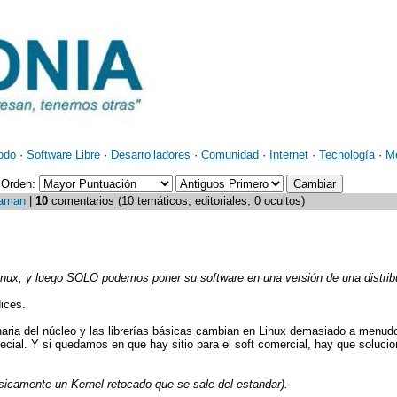
odo
·
Software Libre
·
Desarrolladores
·
Comunidad
·
Internet
·
Tecnología
·
M
Orden:
 aman
|
10
comentarios (10 temáticos, editoriales, 0 ocultos)
inux, y luego SOLO podemos poner su software en una versión de una distrib
ices.
naria del núcleo y las librerías básicas cambian en Linux demasiado a menud
cial. Y si quedamos en que hay sitio para el soft comercial, hay que solucio
ásicamente un Kernel retocado que se sale del estandar).