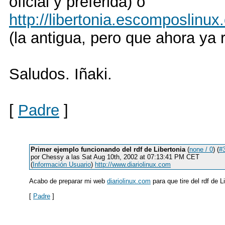
oficial y preferida) o
http://libertonia.escomposlinu
(la antigua, pero que ahora ya r
Saludos. Iñaki.
[
Padre
]
Primer ejemplo funcionando del rdf de Libertonia
(
none / 0
) (
#
por Chessy a las Sat Aug 10th, 2002 at 07:13:41 PM CET
(
Información Usuario
)
http://www.diariolinux.com
Acabo de preparar mi web
diariolinux.com
para que tire del rdf de L
[
Padre
]