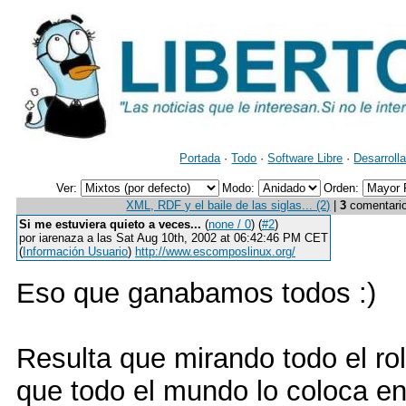
Portada
·
Todo
·
Software Libre
·
Desarroll
Ver:
Modo:
Orden:
XML, RDF y el baile de las siglas... (2)
|
3
comentarios
Si me estuviera quieto a veces...
(
none / 0
) (
#2
)
por iarenaza a las Sat Aug 10th, 2002 at 06:42:46 PM CET
(
Información Usuario
)
http://www.escomposlinux.org/
Eso que ganabamos todos :)
Resulta que mirando todo el rol
que todo el mundo lo coloca en