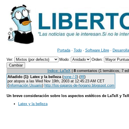
Portada
·
Todo
·
Software Libre
·
Desarroll
Ver:
Modo:
Orden:
Indice: LaTeX
|
8
comentarios (1 temáticos, 7 edit
Añadido (1): Latex y la belleza
(
none / 0
) (
#8
)
por atopos a las Wed Nov 19th, 2003 at 12:45:23 AM CET
(
Información Usuario
)
http://los-pajaros-de-hogano.blogspot.com
Un breve consideración sobre los aspectos estéticos de LaTeX y TeX
Latex y la belleza