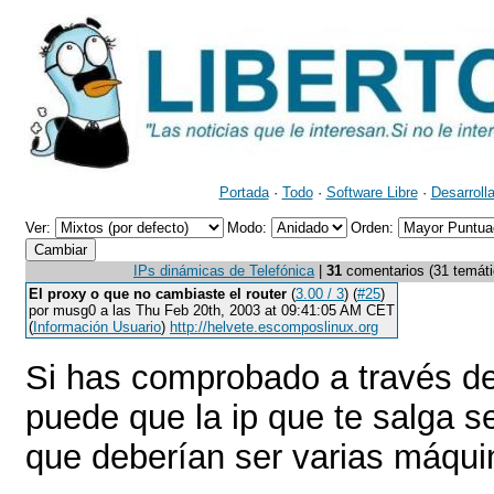
Portada
·
Todo
·
Software Libre
·
Desarroll
Ver:
Modo:
Orden:
IPs dinámicas de Telefónica
|
31
comentarios (31 temátic
El proxy o que no cambiaste el router
(
3.00 / 3
) (
#25
)
por musg0 a las Thu Feb 20th, 2003 at 09:41:05 AM CET
(
Información Usuario
)
http://helvete.escomposlinux.org
Si has comprobado a través d
puede que la ip que te salga se
que deberían ser varias máqui