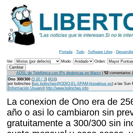
Portada
·
Todo
·
Software Libre
·
Desarroll
Ver:
Modo:
Orden:
ADSL de Telefónica con IPs dinámicas en Marzo
|
52
comentarios (4
Ono 300/300
(
3.00 / 3
) (
#24
)
por bolinches (
luis.bolinches@ODIO-EL-SPAM-hispalinux.es
) a las Sun
(
Información Usuario
)
http://www.bolinches.info
La conexion de Ono era de 25
año o asi lo cambiaron sin prev
gratuitamente a 300/300 sin in