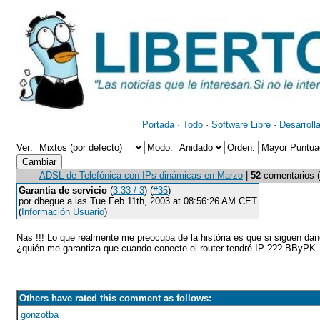
Portada
·
Todo
·
Software Libre
·
Desarroll
Ver:
Modo:
Orden:
ADSL de Telefónica con IPs dinámicas en Marzo
|
52
comentarios (4
Garantia de servicio
(
3.33 / 3
) (
#35
)
por dbegue a las Tue Feb 11th, 2003 at 08:56:26 AM CET
(
Información Usuario
)
Nas !!! Lo que realmente me preocupa de la história es que si siguen d
¿quién me garantiza que cuando conecte el router tendré IP ??? BByPK
Others have rated this comment as follows:
gonzotba