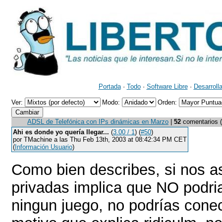
Portada
·
Todo
·
Software Libre
·
Desarroll
Ver:
Modo:
Orden:
ADSL de Telefónica con IPs dinámicas en Marzo
|
52
comentarios (4
Ahi es donde yo quería llegar...
(
3.00 / 1
) (
#50
)
por TMachine a las Thu Feb 13th, 2003 at 08:42:34 PM CET
(
Información Usuario
)
Como bien describes, si nos a
privadas implica que NO podri
ningun juego, no podrías conec