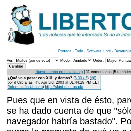
Portada
·
Todo
·
Software Libre
·
Desarroll
Ver:
Modo:
Orden:
Nuevo rumbo en mozilla.org
|
11
comentarios (5 temáticos
¿Qué va a pasar con XUL y demás?
(
3.00 / 3
) (
#6
)
por d Orb a las Thu Apr 3rd, 2003 at 01:44:29 PM CET
(
Información Usuario
)
http://skint.shef.ac.uk/
Pues que en vista de ésto, par
se ha dado cuenta de que "sól
navegador habría bastado". Po