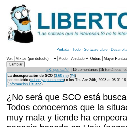
Portada
·
Todo
·
Software Libre
·
Desarroll
Ver:
Modo:
Orden:
aiX, que daño!
|
15
comentarios (15 temáticos, edi
La desesperación de SCO
(
3.60 / 5
) (
#4
)
por elsuicida (
sui en ya punto com
) a las Thu Apr 24th, 2003 at 05:01:
(
Información Usuario
)
¿No será que SCO está busc
Todos conocemos que la situa
muy mala y tiende ha empeorar