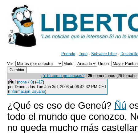
Portada
·
Todo
·
Software Libre
·
Desarroll
Ver:
Modo:
Orden:
¿Y tú como pronuncias?
|
26
comentarios (26 temáticos
¡Ñu!
(
none / 0
) (
#17
)
por Draco a las Tue Jun 3rd, 2003 at 06:42:32 PM CET
(
Información Usuario
)
¿Qué es eso de Geneú?
Ñú
es
todo el mundo que conozco. N
no queda mucho más castellan