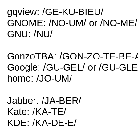
gqview: /GE-KU-BIEU/
GNOME: /NO-UM/ or /NO-ME/
GNU: /NU/
GonzoTBA: /GON-ZO-TE-BE-
Google: /GU-GEL/ or /GU-GLE
home: /JO-UM/
Jabber: /JA-BER/
Kate: /KA-TE/
KDE: /KA-DE-E/