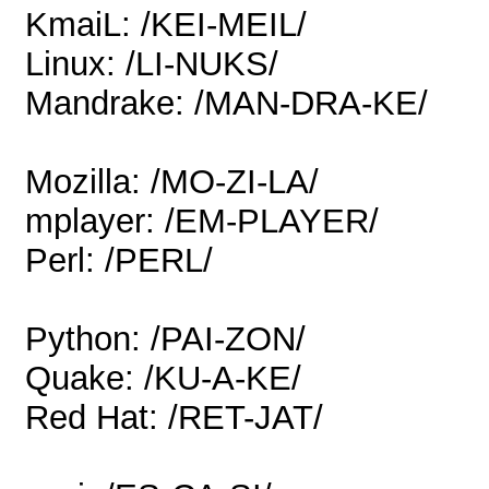
KmaiL: /KEI-MEIL/
Linux: /LI-NUKS/
Mandrake: /MAN-DRA-KE/
Mozilla: /MO-ZI-LA/
mplayer: /EM-PLAYER/
Perl: /PERL/
Python: /PAI-ZON/
Quake: /KU-A-KE/
Red Hat: /RET-JAT/