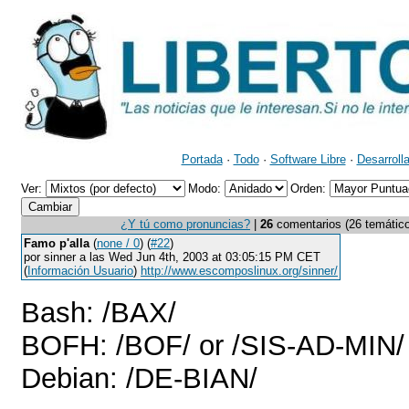
Portada
·
Todo
·
Software Libre
·
Desarroll
Ver:
Modo:
Orden:
¿Y tú como pronuncias?
|
26
comentarios (26 temáticos
Famo p'alla
(
none / 0
) (
#22
)
por sinner a las Wed Jun 4th, 2003 at 03:05:15 PM CET
(
Información Usuario
)
http://www.escomposlinux.org/sinner/
Bash: /BAX/
BOFH: /BOF/ or /SIS-AD-MIN/
Debian: /DE-BIAN/