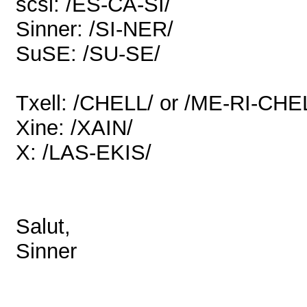
scsi: /ES-CA-SI/
Sinner: /SI-NER/
SuSE: /SU-SE/
Txell: /CHELL/ or /ME-RI-CHE
Xine: /XAIN/
X: /LAS-EKIS/
Salut,
Sinner