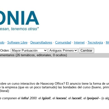
odo
·
Software Libre
·
Desarrolladores
·
Comunidad
·
Internet
·
Tecnología
·
M
Orden:
mentarios (26 temáticos, editoriales, 0 ocultos)
bre un curso interactivo de Hasecorp Office? El anuncio tiene la forma de u
 de la empresa (que es un poco tartamudo) las bondades del curso (bueno, prim
iteral):
ue componen el
/ofis/
2000: el
/güol/
, el
/exces/
, el
/accel/
, el
/poipoi/
-- (o al