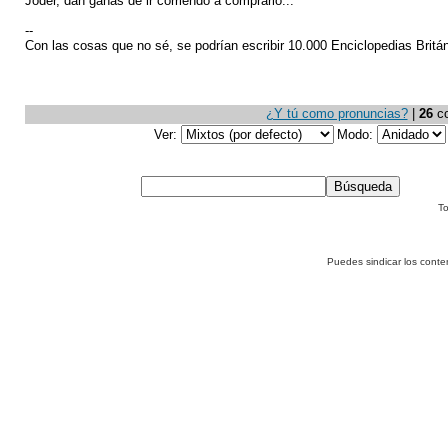
Joder, dan ganas de ir corriendo a comprarlo...
--
Con las cosas que no sé, se podrían escribir 10.000 Enciclopedias Britá
¿Y tú como pronuncias?
|
26
co
Ver:
Modo:
To
Puedes sindicar los conte