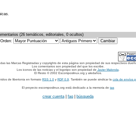
nicas.
mentarios (26 temáticos, editoriales, 0 ocultos)
Orden:
das las Marcas Registradas y copyrights de esta página son propiedad de sus respectivos dueñ
Los comentarios son propiedad del que los escribe.
Los iconos de las noticias y el logotipo son propiedad de
Javier Malonda
.
El Resto © 2002 Escomposlinux.org y aledaños.
nidos de libertonia en formato
RSS 1.0
y
RDF 0.9
. También se puede sindicar la
cola de envíos 
El proyecto escomposlinux.org está dedicado a la memoria de
tas
crear cuenta
|
faq
|
búsqueda