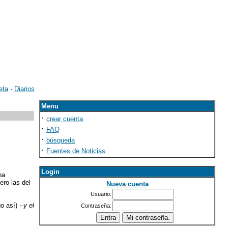
eta
·
Diarios
Menu
·
crear cuenta
·
FAQ
·
búsqueda
·
Fuentes de Noticias
Login
na
ero las del
Nueva cuenta
Usuario:
go así) --
y el
Contraseña: