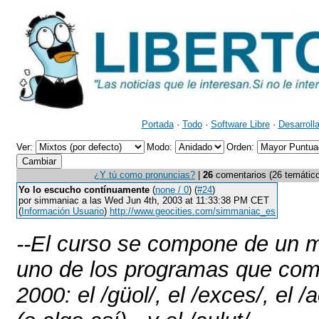
Portada
·
Todo
·
Software Libre
·
Desarroll
Ver:
Modo:
Orden:
¿Y tú como pronuncias?
|
26
comentarios (26 temáticos
Yo lo escucho contínuamente
(
none / 0
) (
#24
)
por simmaniac a las Wed Jun 4th, 2003 at 11:33:38 PM CET
(
Información Usuario
)
http://www.geocities.com/simmaniac_es
--El curso se compone de un 
uno de los programas que comp
2000: el /güol/, el /exces/, el /a