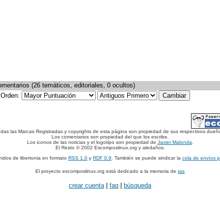
mentarios (26 temáticos, editoriales, 0 ocultos)
Orden:
das las Marcas Registradas y copyrights de esta página son propiedad de sus respectivos dueñ
Los comentarios son propiedad del que los escribe.
Los iconos de las noticias y el logotipo son propiedad de
Javier Malonda
.
El Resto © 2002 Escomposlinux.org y aledaños.
nidos de libertonia en formato
RSS 1.0
y
RDF 0.9
. También se puede sindicar la
cola de envíos 
El proyecto escomposlinux.org está dedicado a la memoria de
tas
crear cuenta
|
faq
|
búsqueda