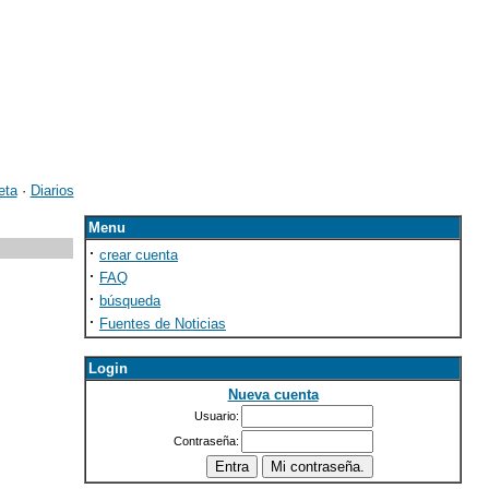
eta
·
Diarios
Menu
·
crear cuenta
·
FAQ
·
búsqueda
·
Fuentes de Noticias
Login
Nueva cuenta
Usuario:
Contraseña: