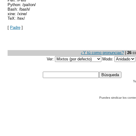
Perl: /Perl/
Python: /paíton/
Bash: /bash/
xine: /xine/
TeX: /tex/
[
Padre
]
¿Y tú como pronuncias?
|
26
co
Ver:
Modo:
To
Puedes sindicar los conte