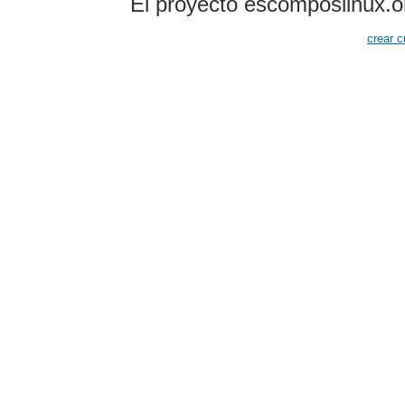
El proyecto escomposlinux.o
crear c