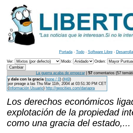
Portada
·
Todo
·
Software Libre
·
Desarroll
Ver:
Modo:
Orden:
La guerra acaba de empezar
|
57
comentarios (57 temátic
y dale con la gracia
(
none / 0
) (
#49
)
por preage a las Thu Mar 11th, 2004 at 03:51:30 PM CET
(
Información Usuario
)
http://geocities.com/dariapra
Los derechos económicos ligad
explotación de la propiedad int
como una gracia del estado,...