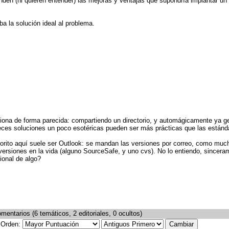
ienden (ni quieren entender) las mejoras y ventajas que supondría implantar un
a la solución ideal al problema.
iona de forma parecida: compartiendo un directorio, y automágicamente ya ge
eces soluciones un poco esotéricas pueden ser más prácticas que las estánda
avorito aquí suele ser Outlook: se mandan las versiones por correo, como muc
 versiones en la vida (alguno SourceSafe, y uno cvs). No lo entiendo, sincer
ional de algo?
mentarios (6 temáticos, 2 editoriales, 0 ocultos)
Orden: