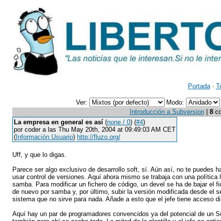
Portada
·
T
Ver:
Modo:
Introducción a Subversion
|
8
co
La empresa en general es así
(
none / 0
) (
#4
)
por coder a las Thu May 20th, 2004 at 09:49:03 AM CET
(
Información Usuario
)
http://fluzo.org/
Uff, y que lo digas.
Parece ser algo exclusivo de desarrollo soft, sí. Aún así, no te puedes 
usar control de versiones. Aquí ahora mismo se trabaja con una política
samba. Para modificar un fichero de código, un devel se ha de bajar el f
de nuevo por samba y, por último, subir la versión modificada desde el 
sistema que no sirve para nada. Añade a esto que el jefe tiene acceso dir
Aquí hay un par de programadores convencidos ya del potencial de un 