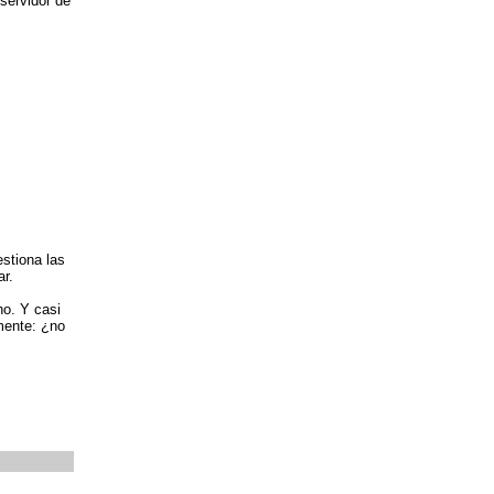
 servidor de
stiona las
r.
ho. Y casi
amente: ¿no