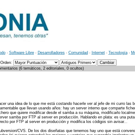
odo
·
Software Libre
·
Desarrolladores
·
Comunidad
·
Internet
·
Tecnología
·
M
Orden:
mentarios (6 temáticos, 2 editoriales, 0 ocultos)
hacer una idea de lo que me está costando hacerle ver al jefe de mi curro las
 lamentable que llevan usando años: hay un server interno que comparte fiche
ichero que quiere modificar desde el samba a su máquina, modificarlo localmen
server samba por FTP al server en producción. Hablando en plata: es una put
ecto por FTP al server en producción y modifica los códigos sin avisar...
Subversion/CVS. De los dos diseñatas que tenemos hay uno que está conven