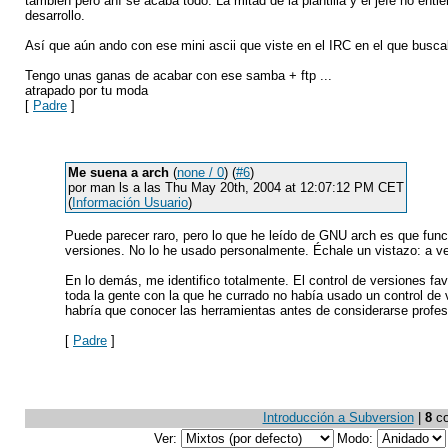
también pero ahí se acaba todo. La mitad de la plantilla y el jefe no ent
desarrollo.
Así que aún ando con ese mini ascii que viste en el IRC en el que buscab
Tengo unas ganas de acabar con ese samba + ftp ...
atrapado por tu moda
[
Padre
]
Me suena a arch
(
none / 0
) (
#6
)
por man ls a las Thu May 20th, 2004 at 12:07:12 PM CET
(
Información Usuario
)
Puede parecer raro, pero lo que he leído de GNU arch es que func
versiones. No lo he usado personalmente. Échale un vistazo: a v
En lo demás, me identifico totalmente. El control de versiones f
toda la gente con la que he currado no había usado un control de
habría que conocer las herramientas antes de considerarse profes
[
Padre
]
Introducción a Subversion
|
8
co
Ver:
Modo: