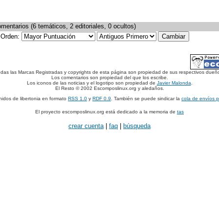
mentarios (6 temáticos, 2 editoriales, 0 ocultos)
Orden:
das las Marcas Registradas y copyrights de esta página son propiedad de sus respectivos dueñ
Los comentarios son propiedad del que los escribe.
Los iconos de las noticias y el logotipo son propiedad de
Javier Malonda
.
El Resto © 2002 Escomposlinux.org y aledaños.
nidos de libertonia en formato
RSS 1.0
y
RDF 0.9
. También se puede sindicar la
cola de envíos 
El proyecto escomposlinux.org está dedicado a la memoria de
tas
crear cuenta
|
faq
|
búsqueda