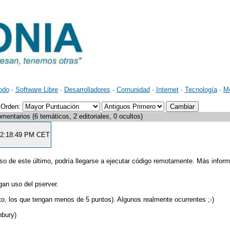
odo
·
Software Libre
·
Desarrolladores
·
Comunidad
·
Internet
·
Tecnología
·
M
Orden:
mentarios (6 temáticos, 2 editoriales, 0 ocultos)
 12:18:49 PM CET
o de este último, podría llegarse a ejecutar código remotamente. Más infor
gan uso del pserver.
sto, los que tengan menos de 5 puntos). Algunos realmente ocurrentes ;-)
nbury)