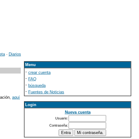
eta
·
Diarios
Menu
·
crear cuenta
·
FAQ
·
búsqueda
·
Fuentes de Noticias
mación,
aquí
Login
Nueva cuenta
Usuario:
Contraseña: