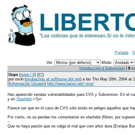
Portada
·
T
Ver:
Modo:
Introducción a Subversion
|
8
co
Uups
(
none / 0
) (
#7
)
por osoh (
imobachgs at softhome dot net
) a las Thu May 20th, 2004 at
(
Información Usuario
)
http://www.banot.net/~imo/
Han aparecido sendas vulnerabilidades para CVS y Subversion. En el cas
y en
Slashdot
.<7p>
Parece ser que en el caso de CVS sólo están en peligro aquellos que ha
Por cierto, no se pierdan los comentarios en slashdot (filtren, por supue
--
Que no haya pasión que no valga el mal que cien años dura (Enrique Bu