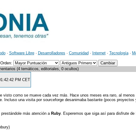
odo
·
Software Libre
·
Desarrolladores
·
Comunidad
·
Internet
·
Tecnología
·
M
Orden:
ntarios (4 temáticos, editoriales, 0 ocultos)
 01:42:42 PM CET
he visto como se mueve cada vez más. Hace unos meses era raro, al menos 
je. Incluso una visita por sourceforge desanimaba bastante (pocos proyectos 
a prestándole más atención a
Ruby
. Esperemos que siga así para disfrute de 
nbury)