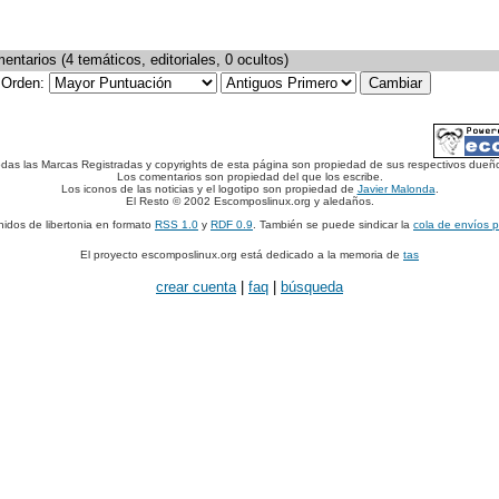
ntarios (4 temáticos, editoriales, 0 ocultos)
Orden:
das las Marcas Registradas y copyrights de esta página son propiedad de sus respectivos dueñ
Los comentarios son propiedad del que los escribe.
Los iconos de las noticias y el logotipo son propiedad de
Javier Malonda
.
El Resto © 2002 Escomposlinux.org y aledaños.
nidos de libertonia en formato
RSS 1.0
y
RDF 0.9
. También se puede sindicar la
cola de envíos 
El proyecto escomposlinux.org está dedicado a la memoria de
tas
crear cuenta
|
faq
|
búsqueda