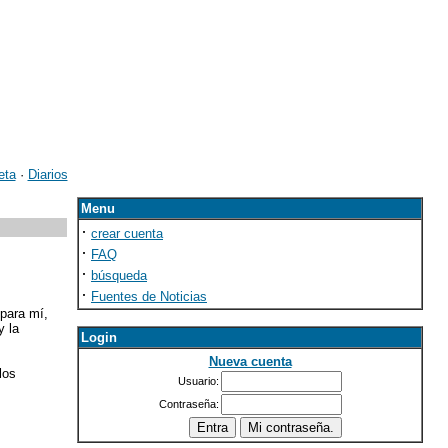
eta
·
Diarios
Menu
·
crear cuenta
·
FAQ
·
búsqueda
·
Fuentes de Noticias
para mí,
y la
Login
Nueva cuenta
los
Usuario:
Contraseña: