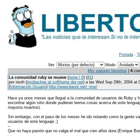
Portada
·
T
Ver:
Modo:
Mis vapores favoritos
|
4
come
La comunidad ruby se mueve
(
none / 0
) (
#1
)
por osoh (
imobachgs at softhome dot net
) a las Wed Sep 29th, 2004 at
(
Información Usuario
)
http://www.banot.net/~imo/
Hace ya unos meses que llegué a la comunidad de usuarios de Ruby y 
encontrar algún sitio donde pudieran leerse cosas acerca de este lengua
mayoría muertos).
Sin embargo, con el paso de los meses he ido notando como la gente v
usuarios de este lenguaje ;)
--
Que no haya pasión que no valga el mal que cien años dura (Enrique Bu