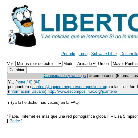
Portada
·
Todo
·
Software Libre
·
Desarroll
Ver:
Modo:
Orden:
Curiosidades y weblogs
|
5
comentarios (5 temáticos, 
Y...
(
none / 0
) (
#4
)
por jcantero (
jcantero@agujero-negro.escomposlinux.org
) a las Tue Jan
(
Información Usuario
)
http://www.escomposlinux.org/jcantero/
Y (ya lo he dicho más veces) en la FAQ.
--
"Papá, ¡Internet es más que una red pornográfica global!" -- Lisa Simpso
[
Padre
]