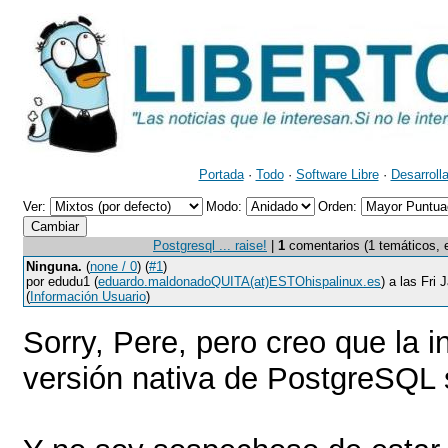
Portada
·
Todo
·
Software Libre
·
Desarroll
Ver:
Modo:
Orden:
Postgresql ... raise!
|
1
comentarios (1 temáticos, ed
Ninguna.
(
none / 0
) (
#1
)
por edudu1 (
eduardo.maldonadoQUITA(at)ESTOhispalinux.es
) a las Fri
(
Información Usuario
)
Sorry, Pere, pero creo que la i
versión nativa de PostgreSQL 