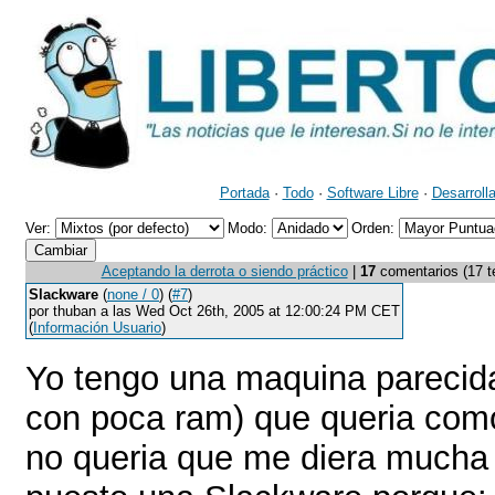
Portada
·
Todo
·
Software Libre
·
Desarroll
Ver:
Modo:
Orden:
Aceptando la derrota o siendo práctico
|
17
comentarios (17 te
Slackware
(
none / 0
) (
#7
)
por thuban a las Wed Oct 26th, 2005 at 12:00:24 PM CET
(
Información Usuario
)
Yo tengo una maquina pareci
con poca ram) que queria como
no queria que me diera mucha 