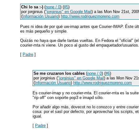
Chi lo sa :-)
(
none / 0
) (
#5
)
por jorginius (
"jorginius" en Google Mail
) a las Mon Nov 21st, 20
(
Información Usuario
)
http://www.rodriguezmoreno.com
Pues ni idea de por qué uw-imap antes que Courier-IMAP. Éste úl
es más pequeño y simple.
Quizás no haya que darle tantas vueltas. En Fedora el "oficial" (
courier-mta ni viene. Un poco al gusto del empaquetador/usuarios
[
Padre
]
Se me cruzaron los cables
(
none / 0
) (
#6
)
por jorginius (
"jorginius" en Google Mail
) a las Mon Nov 21
(
Información Usuario
)
http://www.rodriguezmoreno.com
Es courier-imap y no courier-mta. El courier-mta es la suite
"rip off" con soporte pop3 e imapd sólo.
Por añadir algo más, dovecot no lo conozco y entre courie
cosa: por el sasl por defecto, por aprovechar los scripts,
igual.
[
Padre
]