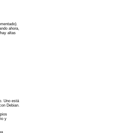
comentado).
sando ahora,
 hay altas
o. Uno está
 con Debian.
opios
io y
na