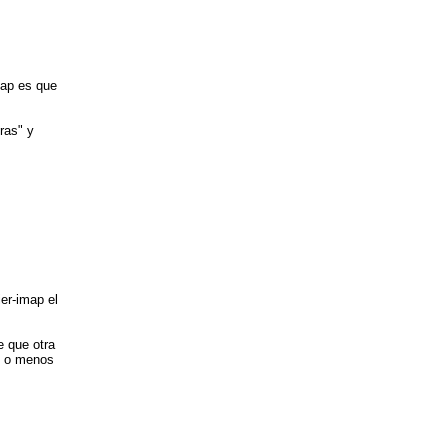
map es que
ras" y
ier-imap el
e que otra
ás o menos