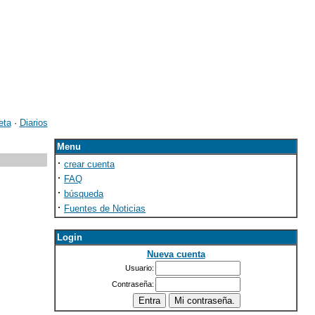
eta
·
Diarios
Menu
·
crear cuenta
·
FAQ
·
búsqueda
·
Fuentes de Noticias
Login
Nueva cuenta
Usuario:
Contraseña: