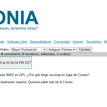
odo
·
Software Libre
·
Desarrolladores
·
Comunidad
·
Internet
·
Tecnología
·
M
Orden:
|
8
comentarios (8 temáticos, editoriales, 0 ocultos)
05 at 01:54:33 PM CET
rier IMAP es GPL. ¿Por qué elegir uw-imap en lugar de Courier?
aramente superior. Quisiera saber qué tal el Courier.