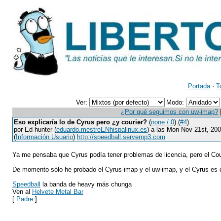
Portada
·
T
Ver:
Modo:
¿Por qué seguimos con uw-imap?
Eso explicaría lo de Cyrus pero ¿y courier?
(
none / 0
) (
#4
)
por Ed hunter (
eduardo.mestreENhispalinux.es
) a las Mon Nov 21st, 20
(
Información Usuario
)
http://speedball.servemp3.com
Ya me pensaba que Cyrus podía tener problemas de licencia, pero el Cou
De momento sólo he probado el Cyrus-imap y el uw-imap, y el Cyrus es cl
Speedball
la banda de heavy más chunga
Ven al
Helvete Metal Bar
[
Padre
]