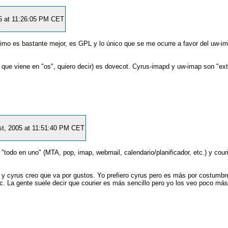
05 at 11:26:05 PM CET
timo es bastante mejor, es GPL y lo único que se me ocurre a favor del uw-i
el que viene en "os", quiero decir) es dovecot. Cyrus-imapd y uw-imap son "ext
.
st, 2005 at 11:51:40 PM CET
 "todo en uno" (MTA, pop, imap, webmail, calendario/planificador, etc.) y cour
r y cyrus creo que va por gustos. Yo prefiero cyrus pero es más por costumbr
 etc. La gente suele decir que courier es más sencillo pero yo los veo poco m