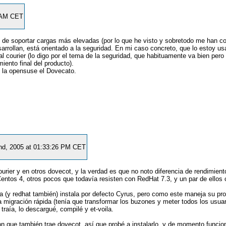
9 AM CET
paz de soportar cargas más elevadas (por lo que he visto y sobretodo me han 
arrollan, está orientado a la seguridad. En mi caso concreto, que lo estoy u
 courier (lo digo por el tema de la seguridad, que habituamente va bien pero
iento final del producto).
o la opensuse el Dovecato.
2nd, 2005 at 01:33:26 PM CET
rier y en otros dovecot, y la verdad es que no noto diferencia de rendimient
Centos 4, otros pocos que todavía resisten con RedHat 7.3, y un par de ellos
ra (y redhat también) instala por defecto Cyrus, pero como este maneja su pr
 migración rápida (tenía que transformar los buzones y meter todos los usuar
raía, lo descargué, compilé y et-voila.
n que también trae dovecot, así que probé a instalarlo, y de momento funcio