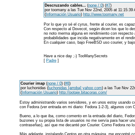
Descruzando cables...
(
none / 0
) (
#7
)
por toomany a las Tue Nov 22nd, 2005 at 11:15:3
(
Información Usuario
)
http://www.toomany.net
Por lo que yo sé el cyrus, frente al courier, es ca
Con respecto al Dovecot, según dicen los que lo des
no noto merma alguna en rendimiento con respecto al
probabilidades que incida negativamente en el rendim
En cualquier caso, bajo FreeBSD uso courier, y baj
Have a nice day ;-) TooManySecrets
[
Padre
]
Courier imap
(
none / 0
) (
#8
)
por luchonidas (
luchonidas [arroba] yahoo com
) a las Tue Nov 2
(
Información Usuario
)
http://potaje.bitacoras.com/
Estoy administrando varios servidores, y en unos estoy usando cou
con Fedora (ver entrada en mi diario: Fedora 1-2-3), algunos con 
Bueno, a lo que iba, como comento en la entrada del diario, Fedo
buzones y su propia lista de usuarios no me servía para hacer una
contraseñas), así que me decanté por Courier. Como Fedora no lo t
Más adelante, instalando Centos en otra máquina, me encontré co