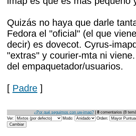
imap es que es más pequeño y
Quizás no haya que darle tant
Fedora el "oficial" (el que vien
decir) es dovecot. Cyrus-imap
"extras" y courier-mta ni viene
del empaquetador/usuarios.
[
Padre
]
¿Por qué seguimos con uw-imap?
|
8
comentarios (8 temáti
Ver:
Modo:
Orden: