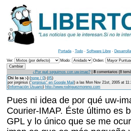
Portada
·
Todo
·
Software Libre
·
Desarroll
Ver:
Modo:
Orden:
¿Por qué seguimos con uw-imap?
|
8
comentarios (8 temáti
Chi lo sa :-)
(
none / 0
) (
#5
)
por jorginius (
"jorginius" en Google Mail
) a las Mon Nov 21st, 2005 at 1
(
Información Usuario
)
http://www.rodriguezmoreno.com
Pues ni idea de por qué uw-im
Courier-IMAP. Éste último es b
GPL y lo único que se me ocurr