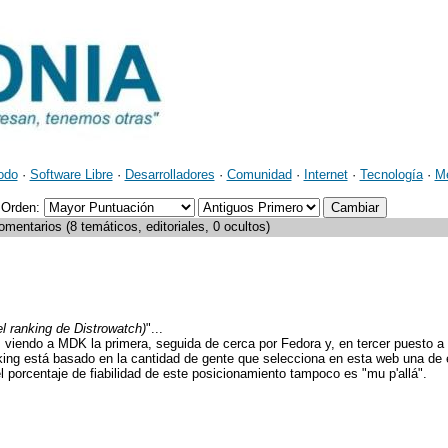
odo
·
Software Libre
·
Desarrolladores
·
Comunidad
·
Internet
·
Tecnología
·
M
Orden:
mentarios (8 temáticos, editoriales, 0 ocultos)
l ranking de Distrowatch)
"...
 viendo a MDK la primera, seguida de cerca por Fedora y, en tercer puesto 
king está basado en la cantidad de gente que selecciona en esta web una de 
 porcentaje de fiabilidad de este posicionamiento tampoco es "mu p'allá".