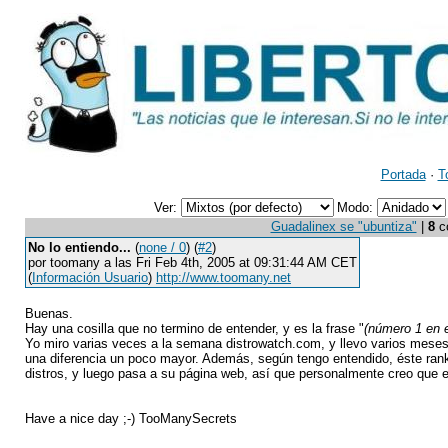
Portada
·
T
Ver:
Modo:
Guadalinex se "ubuntiza"
|
8
co
No lo entiendo...
(
none / 0
) (
#2
)
por toomany a las Fri Feb 4th, 2005 at 09:31:44 AM CET
(
Información Usuario
)
http://www.toomany.net
Buenas.
Hay una cosilla que no termino de entender, y es la frase "
(número 1 en e
Yo miro varias veces a la semana distrowatch.com, y llevo varios meses
una diferencia un poco mayor. Además, según tengo entendido, éste ran
distros, y luego pasa a su página web, así que personalmente creo que el
Have a nice day ;-) TooManySecrets