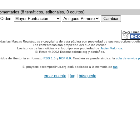
mentarios (8 temáticos, editoriales, 0 ocultos)
Orden:
das las Marcas Registradas y copyrights de esta página son propiedad de sus respectivos dueñ
Los comentarios son propiedad del que los escribe.
Los iconos de las noticias y el logotipo son propiedad de
Javier Malonda
.
El Resto © 2002 Escomposlinux.org y aledaños.
nidos de libertonia en formato
RSS 1.0
y
RDF 0.9
. También se puede sindicar la
cola de envíos 
El proyecto escomposlinux.org está dedicado a la memoria de
tas
crear cuenta
|
faq
|
búsqueda