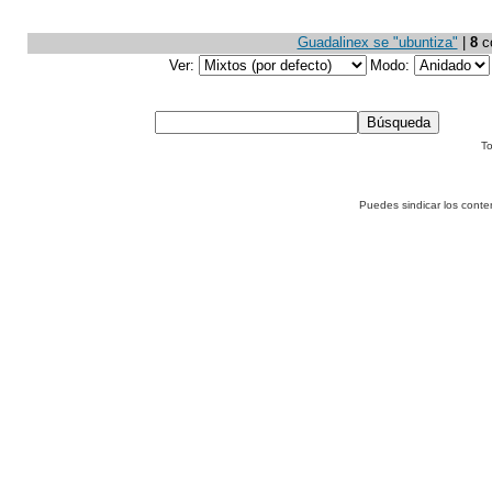
Guadalinex se "ubuntiza"
|
8
co
Ver:
Modo:
To
Puedes sindicar los conte