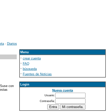
eta
·
Diarios
Menu
·
crear cuenta
·
FAQ
·
búsqueda
·
Fuentes de Noticias
Login
a Suse con
estas
Nueva cuenta
Usuario:
Contraseña: