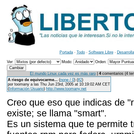
Portada
·
Todo
·
Software Libre
·
Desarroll
Ver:
Modo:
Orden:
El mundo Linux cada vez es más raro
|
4
comentarios (4 temá
A riesgo de equivocarme...
(
none / 0
) (
#2
)
por toomany a las Thu Jun 23rd, 2005 at 10:19:02 AM CET
(
Información Usuario
)
http://www.toomany.net
Creo que eso que indicas de "r
existe; se llama "smart".
Es un sistema que te permite t