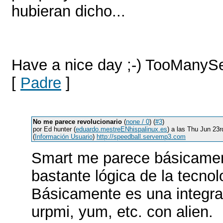
hubieran dicho...
Have a nice day ;-) TooManyS
[
Padre
]
No me parece revolucionario
(
none / 0
) (
#3
)
por Ed hunter (
eduardo.mestreENhispalinux.es
) a las Thu Jun 23
(
Información Usuario
)
http://speedball.servemp3.com
Smart me parece básicamen
bastante lógica de la tecnol
Básicamente es una integra
urpmi, yum, etc. con alien.