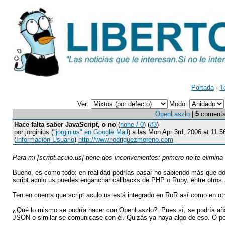
Portada
·
T
Ver:
Modo:
OpenLaszlo
|
5
comentari
Hace falta saber JavaScript, o no
(
none / 0
) (
#3
)
por jorginius (
"jorginius" en Google Mail
) a las Mon Apr 3rd, 2006 at 11
(
Información Usuario
)
http://www.rodriguezmoreno.com
Para mi [script.aculo.us] tiene dos inconvenientes: primero no te elimina
Bueno, es como todo: en realidad podrías pasar no sabiendo más que dos
script.aculo.us puedes enganchar callbacks de PHP o Ruby, entre otros.
Ten en cuenta que script.aculo.us está integrado en RoR así como en o
¿Qué lo mismo se podría hacer con OpenLaszlo?. Pues sí, se podría añ
JSON o similar se comunicase con él. Quizás ya haya algo de eso. O pod