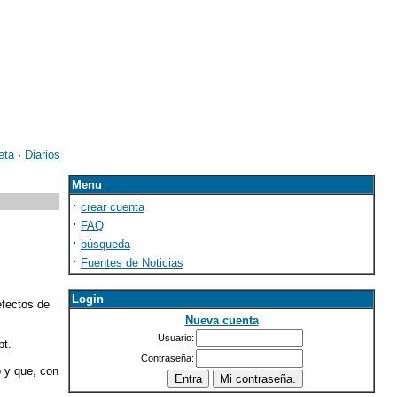
eta
·
Diarios
Menu
·
crear cuenta
·
FAQ
·
búsqueda
·
Fuentes de Noticias
Login
efectos de
Nueva cuenta
Usuario:
pt.
Contraseña:
 y que, con