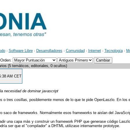
odo
·
Software Libre
·
Desarrolladores
·
Comunidad
·
Internet
·
Tecnología
·
M
Orden:
os (5 temáticos, editoriales, 0 ocultos)
:56:38 AM CET
 la necesidad de dominar javascript
 o tres cosillas, posiblemente menos de lo que te pide OpenLaszlo. En los 
tro saco de frameworks. Normalmente esos frameworks te aislan del JavaScri
adir una capa más y construir un framework PHP que generase código Laszlo
ría ser que el "compilador" a DHTML utilizase internamente prototype.