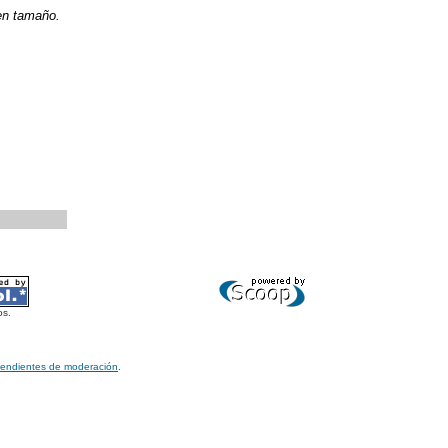
en tamaño.
os.
pendientes de moderación
.