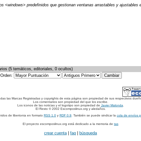
os <windows> predefinidos que gestionan ventanas arrastables y ajustables 
os (5 temáticos, editoriales, 0 ocultos)
Orden:
das las Marcas Registradas y copyrights de esta página son propiedad de sus respectivos dueñ
Los comentarios son propiedad del que los escribe.
Los iconos de las noticias y el logotipo son propiedad de
Javier Malonda
.
El Resto © 2002 Escomposlinux.org y aledaños.
nidos de libertonia en formato
RSS 1.0
y
RDF 0.9
. También se puede sindicar la
cola de envíos 
El proyecto escomposlinux.org está dedicado a la memoria de
tas
crear cuenta
|
faq
|
búsqueda