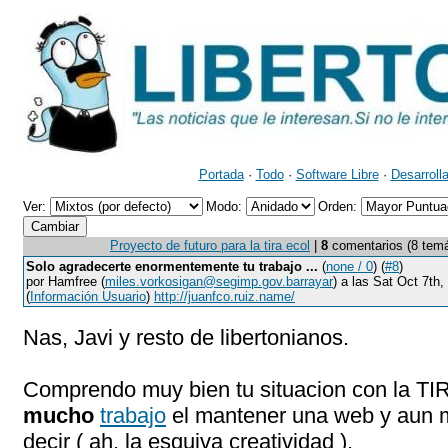
Portada
·
Todo
·
Software Libre
·
Desarroll
Ver:
Modo:
Orden:
Proyecto de futuro para la tira ecol
|
8
comentarios (8 temát
Solo agradecerte enormentemente tu trabajo ...
(
none / 0
) (
#8
)
por Hamfree (
miles.vorkosigan@segimp.gov.barrayar
) a las Sat Oct 7th
(
Información Usuario
)
http://juanfco.ruiz.name/
Nas, Javi y resto de libertonianos.
Comprendo muy bien tu situacion con la TIRA
mucho
trabajo
el mantener una web y aun m
decir ( ah, la esquiva creatividad ).