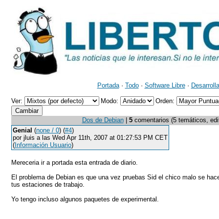
Portada
·
Todo
·
Software Libre
·
Desarroll
Ver:
Modo:
Orden:
Dos de Debian
|
5
comentarios (5 temáticos, edit
Genial
(
none / 0
) (
#4
)
por jluis a las Wed Apr 11th, 2007 at 01:27:53 PM CET
(
Información Usuario
)
Mereceria ir a portada esta entrada de diario.
El problema de Debian es que una vez pruebas Sid el chico malo se hace 
tus estaciones de trabajo.
Yo tengo incluso algunos paquetes de experimental.