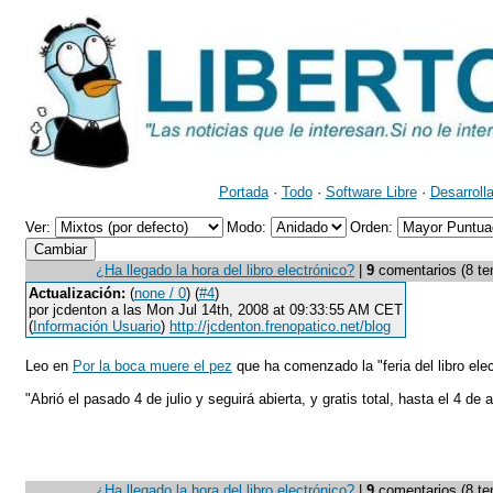
Portada
·
Todo
·
Software Libre
·
Desarroll
Ver:
Modo:
Orden:
¿Ha llegado la hora del libro electrónico?
|
9
comentarios (8 tem
Actualización:
(
none / 0
) (
#4
)
por jcdenton a las Mon Jul 14th, 2008 at 09:33:55 AM CET
(
Información Usuario
)
http://jcdenton.frenopatico.net/blog
Leo en
Por la boca muere el pez
que ha comenzado la "feria del libro ele
"Abrió el pasado 4 de julio y seguirá abierta, y gratis total, hasta el 4 de
¿Ha llegado la hora del libro electrónico?
|
9
comentarios (8 tem