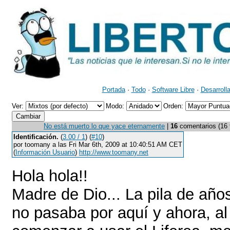
Portada
·
Todo
·
Software Libre
·
Desarroll
Ver:
Modo:
Orden:
No está muerto lo que yace eternamente
|
16
comentarios (16 t
Identificación.
(
3.00 / 1
) (
#10
)
por toomany a las Fri Mar 6th, 2009 at 10:40:51 AM CET
(
Información Usuario
)
http://www.toomany.net
Hola hola!!
Madre de Dio... La pila de año
no pasaba por aquí y ahora, al 