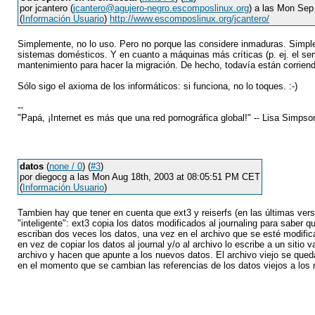
por jcantero (
jcantero@agujero-negro.escomposlinux.org
) a las Mon Sep
(
Información Usuario
)
http://www.escomposlinux.org/jcantero/
Simplemente, no lo uso. Pero no porque las considere inmaduras. Simple
sistemas domésticos. Y en cuanto a máquinas más críticas (p. ej. el se
mantenimiento para hacer la migración. De hecho, todavía están corriendo 
Sólo sigo el axioma de los informáticos: si funciona, no lo toques. :-)
--
"Papá, ¡Internet es más que una red pornográfica global!" -- Lisa Simpso
datos
(
none / 0
) (
#3
)
por diegocg a las Mon Aug 18th, 2003 at 08:05:51 PM CET
(
Información Usuario
)
Tambien hay que tener en cuenta que ext3 y reiserfs (en las últimas vers
"inteligente": ext3 copia los datos modificados al journaling para saber
escriban dos veces los datos, una vez en el archivo que se esté modifica
en vez de copiar los datos al journal y/o al archivo lo escribe a un siti
archivo y hacen que apunte a los nuevos datos. El archivo viejo se qued
en el momento que se cambian las referencias de los datos viejos a los 