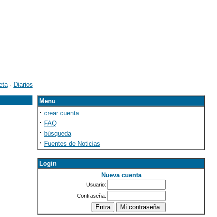
eta
·
Diarios
Menu
·
crear cuenta
·
FAQ
·
búsqueda
·
Fuentes de Noticias
Login
Nueva cuenta
Usuario:
Contraseña: