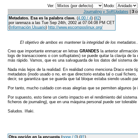
Ver:
Modo:
Journaling y SoftUpdates
|
3
co
Metadatos. Esa es la palabra clave.
(
4.00 / 4
) (
#2
)
por iarenaza a las Tue Sep 24th, 2002 at 07:04:08 PM CET
(
Información Usuario
)
http://www.escomposlinux.org/
El objetivo de ambos es mantener la integridad de los metadatos..
Creo que importante enmarcar en letras
GRANDES
la anterior afirmació
logs de transaccioens o con softuptates) se puede quitar la clavija de la
más rápido. Vamos, que es una salvaguarda de los datos del sistema de 
Nada más lejos de la realidad. En realidad como menciona Draco este tipo
metadatos (inodo usado o no, en que directorio estaba tal o cual fichero, 
decir, se garantiza que se guarda que tal bloque estaba siendo usado para
Por tanto, mucho cuidado con esas alegrías que se permiten algunos (e
Por supuesto, esto tiene un cierto impacto en el rendimiento del siste
ficheros de journaling), que en una máquina personal puede ser tolerabl
Saludos. Iñaki.
Otra opción en la encuesta
(
none / 0
) (
#1
)