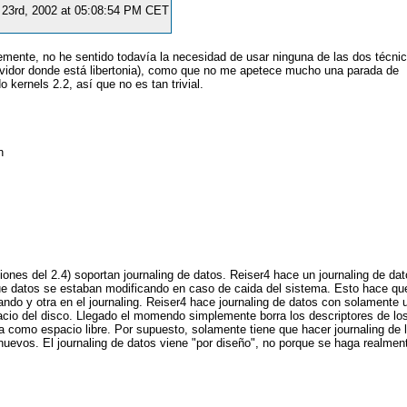
 23rd, 2002 at 05:08:54 PM CET
mente, no he sentido todavía la necesidad de usar ninguna de las dos técni
rvidor donde está libertonia), como que no me apetece mucho una parada de
kernels 2.2, así que no es tan trivial.
n
iones del 2.4) soportan journaling de datos. Reiser4 hace un journaling de d
 que datos se estaban modificando en caso de caida del sistema. Esto hace qu
ndo y otra en el journaling. Reiser4 hace journaling de datos con solamente 
o vacio del disco. Llegado el momendo simplemente borra los descriptores de lo
a como espacio libre. Por supuesto, solamente tiene que hacer journaling de 
nuevos. El journaling de datos viene "por diseño", no porque se haga realmen