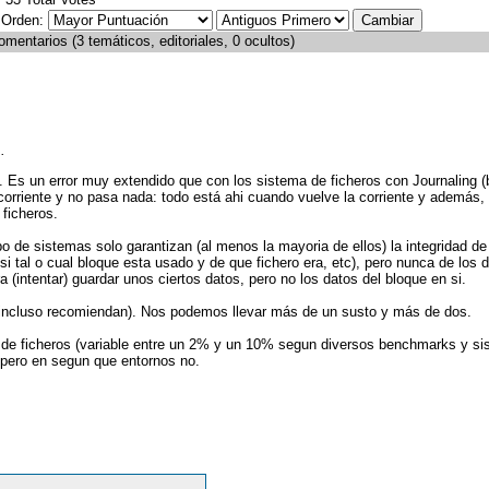
Orden:
mentarios (3 temáticos, editoriales, 0 ocultos)
.
n. Es un error muy extendido que con los sistema de ficheros con Journaling 
 corriente y no pasa nada: todo está ahi cuando vuelve la corriente y además,
ficheros.
 de sistemas solo garantizan (al menos la mayoria de ellos) la integridad de
si tal o cual bloque esta usado y de que fichero era, etc), pero nunca de los 
 (intentar) guardar unos ciertos datos, pero no los datos del bloque en si.
 incluso recomiendan). Nos podemos llevar más de un susto y más de dos.
ma de ficheros (variable entre un 2% y un 10% segun diversos benchmarks y s
e pero en segun que entornos no.