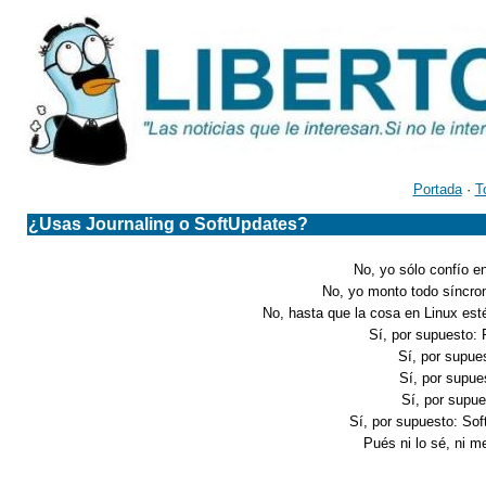
Portada
·
T
¿Usas Journaling o SoftUpdates?
No, yo sólo confío e
No, yo monto todo síncro
No, hasta que la cosa en Linux es
Sí, por supuesto:
Sí, por supue
Sí, por supu
Sí, por supu
Sí, por supuesto: So
Pués ni lo sé, ni m