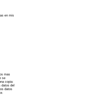
cas en mis
atos mas
e se
una copia:
s datos del
los datos
te.