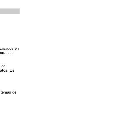
(basados en
 arranca
 los
datos. Es
istemas de