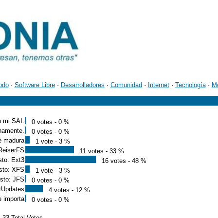
odo
·
Software Libre
·
Desarrolladores
·
Comunidad
·
Internet
·
Tecnología
·
M
n mi SAI.
0 votes - 0 %
namente.
0 votes - 0 %
té madura
1 vote - 3 %
 ReiserFS
11 votes - 33 %
sto: Ext3
16 votes - 48 %
esto: XFS
1 vote - 3 %
esto: JFS
0 votes - 0 %
ftUpdates
4 votes - 12 %
e importa
0 votes - 0 %
33 Total Votes