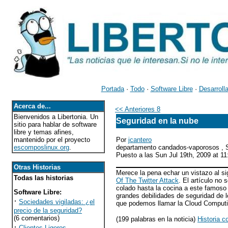
Portada
·
Todo
·
Software Libre
·
Desarroll
Acerca de...
<< Anteriores 8
Bienvenidos a Libertonia. Un
Seguridad en la nube
sitio para hablar de software
libre y temas afines,
mantenido por el proyecto
Por
jcantero
escomposlinux.org
.
departamento candados-vaporosos ,
Puesto a las Sun Jul 19th, 2009 at 
Otras Historias
Merece la pena echar un vistazo al s
Todas las historias
Of The Twitter Attack
. El artículo no
colado hasta la cocina a este famoso 
Software Libre
:
grandes debilidades de seguridad de l
·
Sociedades vigiladas: ¿el
que podemos llamar la Cloud Computi
precio de la seguridad?
(6 comentarios)
(199 palabras en la noticia)
Historia c
·
Clientes Ligeros