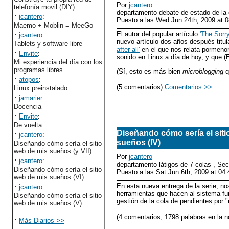
Por
jcantero
telefonía movil (DIY)
departamento debate-de-estado-de-la
·
jcantero
:
Puesto a las Wed Jun 24th, 2009 at
Maemo + Moblin = MeeGo
·
El autor del popular artículo
'The Sorr
jcantero
:
nuevo artículo dos años después titu
Tablets y software libre
after all'
en el que nos relata pormenor
·
Envite
:
sonido en Linux a día de hoy, y que 
Mi experiencia del día con los
programas libres
(Sí, esto es más bien
microblogging
q
·
atopos
:
(5 comentarios)
Comentarios >>
Linux preinstalado
·
jamarier
:
Docencia
·
Envite
:
De vuelta
·
Diseñando cómo sería el siti
jcantero
:
sueños (IV)
Diseñando cómo sería el sitio
web de mis sueños (y VII)
Por
jcantero
·
jcantero
:
departamento látigos-de-7-colas , Se
Diseñando cómo sería el sitio
Puesto a las Sat Jun 6th, 2009 at 0
web de mis sueños (VI)
·
En esta nueva entrega de la serie, no
jcantero
:
herramientas que hacen al sistema func
Diseñando cómo sería el sitio
gestión de la cola de pendientes por
web de mis sueños (V)
(4 comentarios, 1798 palabras en la n
·
Más Diarios >>