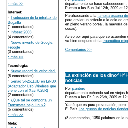
·
más >>
departamento se-hace-sabeeeeeerrr 
Puesto a las Sun Jul 12th, 2009 at 
Internet
:
Parafraseando a la
famosa escena de 
·
Traducción de la interfaz de
para enviar un artículo a la cola de e
Bugzilla
en pleno verano boreal, la mayoría d
(1 comentarios)
cosas).
·
Infosec'2003
Aviso por aquí para que se acuerden d
(4 comentarios)
va bien despues de la
traumática mig
·
Nuevo invento de Google:
Froogle
Comentarios >>
(0 comentarios)
·
más >>
Tecnología
:
·
Nuevo record de velocidad.
La extinción de los dino^H
(8 comentarios)
·
noticias
Senao Sl-2511UB en LiNUX
(Adaptador Usb Wireless que
Por
jcantero
viene con el Xavi7028R)
departamento echando-sal-en-viejas-
(2 comentarios)
Puesto a las Fri Jun 26th, 2009 at 1
·
¿Que tal se comporta un
Ya sé que es pura provocación, pero..
Transmeta bajo Linux?
El País
Los grupos de noticias tiende
(6 comentarios)
·
más >>
(8 comentarios, 1350 palabras en la n
Meta
: