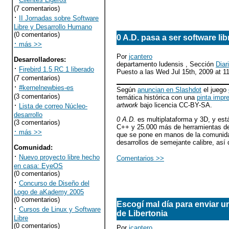
(7 comentarios)
·
II Jornadas sobre Software
Libre y Desarrollo Humano
(0 comentarios)
0 A.D. pasa a ser software lib
·
más >>
Por
jcantero
Desarrolladores
:
departamento ludensis , Sección
Diar
·
Firebird 1.5 RC 1 liberado
Puesto a las Wed Jul 15th, 2009 at 
(7 comentarios)
·
#kernelnewbies-es
Según
anuncian en Slashdot
el juego
(3 comentarios)
temática histórica con una
pinta impr
·
artwork
bajo licencia CC-BY-SA.
Lista de correo Núcleo-
desarrollo
0 A.D.
es multiplataforma y 3D, y est
(3 comentarios)
C++ y 25.000 más de herramientas de 
·
más >>
que se pone en manos de la comunida
desarrollos de semejante calibre, as
Comunidad
:
·
Nuevo proyecto libre hecho
Comentarios >>
en casa: EyeOS
(0 comentarios)
·
Concurso de Diseño del
Logo de aKademy 2005
(0 comentarios)
Escogí mal día para enviar un 
·
Cursos de Linux y Software
de Libertonia
Libre
(0 comentarios)
Por
jcantero