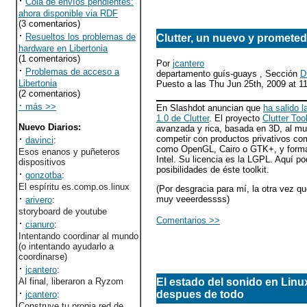
·
Cola de envíos pendientes:
ahora disponible via RDF
(3 comentarios)
·
Resueltos los problemas de
Clutter, un nuevo y prometedo
hardware en Libertonia
(1 comentarios)
Por
jcantero
·
Problemas de acceso a
departamento guís-guays , Sección
D
Libertonia
Puesto a las Thu Jun 25th, 2009 at 
(2 comentarios)
·
más >>
En Slashdot anuncian que
ha salido l
1.0 de Clutter
. El proyecto
Clutter Tool
Nuevo Diarios
:
avanzada y rica, basada en 3D, al m
·
competir con productos privativos c
davinci
:
como OpenGL, Cairo o GTK+, y forma p
Esos enanos y puñeteros
Intel. Su licencia es la LGPL. Aquí p
dispositivos
posibilidades de éste toolkit.
·
gonzotba
:
El espíritu es.comp.os.linux
(Por desgracia para mí, la otra vez q
·
muy veeerdessss)
arivero
:
storyboard de youtube
Comentarios >>
·
cianuro
:
Intentando coordinar al mundo
(o intentando ayudarlo a
coordinarse)
·
jcantero
:
Al final, liberaron a Ryzom
El estado del sonido en Linu
·
despues de todo
jcantero
:
Construye tu propia red de