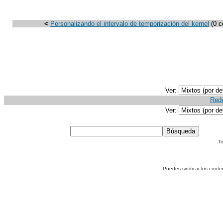
<
Personalizando el intervalo de temporización del kernel
(0 c
Ver:
Rede
Ver:
To
Puedes sindicar los conte