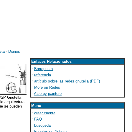
eta
·
Diarios
Enlaces Relacionados
·
Barrapunto
·
referencia
·
artículo sobre las redes gnutella (PDF)
·
More on Redes
·
Also by jcantero
P2P Gnutella
a arquitectura
Menu
que se pueden
·
crear cuenta
·
FAQ
·
búsqueda
·
Fuentes de Noticias