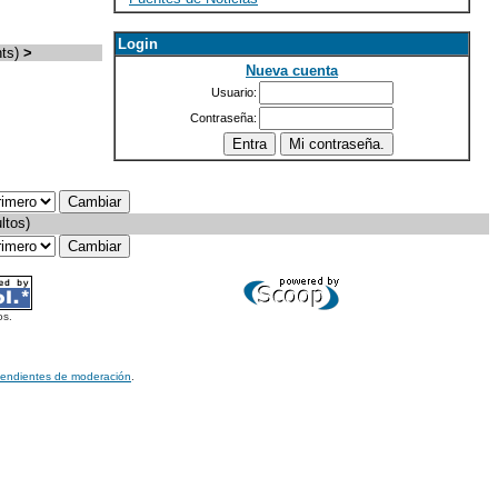
Login
ts)
>
Nueva cuenta
Usuario:
Contraseña:
ltos)
os.
pendientes de moderación
.