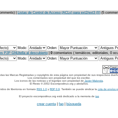
omments) |
Listas de Control de Acceso (ACLs) para ext2/ext3 (II)
(5 commen
Modo:
Orden:
s P2P GNUtella al descubierto
|
0
comentarios ( temáticos, editoriales, 0 ocu
Modo:
Orden:
das las Marcas Registradas y copyrights de esta página son propiedad de sus respectivos dueñ
Los comentarios son propiedad del que los escribe.
Los iconos de las noticias y el logotipo son propiedad de
Javier Malonda
.
El Resto © 2002 Escomposlinux.org y aledaños.
nidos de libertonia en formato
RSS 1.0
y
RDF 0.9
. También se puede sindicar la
cola de envíos 
El proyecto escomposlinux.org está dedicado a la memoria de
tas
crear cuenta
|
faq
|
búsqueda