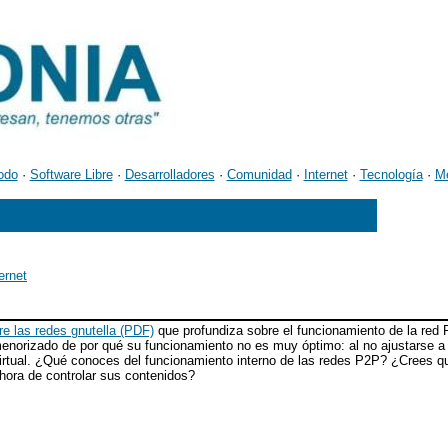
odo
·
Software Libre
·
Desarrolladores
·
Comunidad
·
Internet
·
Tecnología
·
M
ernet
re las redes gnutella (PDF)
que profundiza sobre el funcionamiento de la red 
enorizado de por qué su funcionamiento no es muy óptimo: al no ajustarse a l
irtual. ¿Qué conoces del funcionamiento interno de las redes P2P? ¿Crees 
hora de controlar sus contenidos?