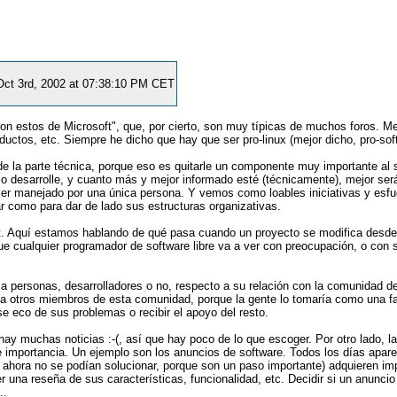
 Oct 3rd, 2002 at 07:38:10 PM CET
 son estos de Microsoft", que, por cierto, son muy típicas de muchos foros. 
uctos, etc. Siempre he dicho que hay que ser pro-linux (mejor dicho, pro-soft 
 la parte técnica, porque eso es quitarle un componente muy importante al 
lo desarrolle, y cuanto más y mejor informado esté (técnicamente), mejor ser
er manejado por una única persona. Y vemos como loables iniciativas y esfue
ar como para dar de lado sus estructuras organizativas.
 Aquí estamos hablando de qué pasa cuando un proyecto se modifica desde el
que cualquier programador de software libre va a ver con preocupación, o con
 personas, desarrolladores o no, respecto a su relación con la comunidad del 
 a otros miembros de esta comunidad, porque la gente lo tomaría como una f
se eco de sus problemas o recibir el apoyo del resto.
o hay muchas noticias :-(, así que hay poco de lo que escoger. Por otro lado,
ante importancia. Un ejemplo son los anuncios de software. Todos los días ap
hora no se podían solucionar, porque son un paso importante) adquieren impo
na reseña de sus características, funcionalidad, etc. Decidir si un anuncio de
..