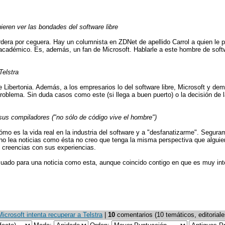
ieren ver las bondades del software libre
ordera por ceguera. Hay un columnista en ZDNet de apellido Carrol a quien le 
académico. Es, además, un fan de Microsoft. Hablarle a este hombre de softwa
Telstra
bertonia. Además, a los empresarios lo del software libre, Microsoft y demás 
roblema. Sin duda casos como este (si llega a buen puerto) o la decisión de 
 sus compiladores ("no sólo de código vive el hombre")
o es la vida real en la industria del software y a "desfanatizarme". Segurame
no lea noticias como ésta no creo que tenga la misma perspectiva que algui
 creencias con sus experiencias.
ecuado para una noticia como esta, aunque coincido contigo en que es muy int
crosoft intenta recuperar a Telstra
|
10
comentarios (10 temáticos, editoriale