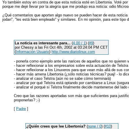
Yo también estoy en contra de que esta noticia esté en Libertonia. Voté por 
porque me dejé llevar por la alegría que me produjo esa noticia: odio Mic
¿Qué comentarios que aporten algo nuevo se pueden hacer de esta noticia 
jodan", "les está bien empleado" y similares. En mi opinión, para este tip
La noticia es interesante para...
(
4.00 / 1
) (
#9
)
por Chessy a las Fri Oct 4th, 2002 at 03:24:04 PM CET
(
Información Usuario
)
http://www.diariolinux.com
- ponerla como ejemplo ante las narices de aquellos que no quieren v
- hacer reflexionar a los empresarios sobre esta actuación de Telstra
- hacer reflexionar a los Linuxeros para que vean más allá de sus co
- hacer más amena Libertonia (¿sólo noticias técnicas? puaj! - lo dice
- analizar el caso Telstra (aún no se sabe cómo terminará)
- analizar por qué Telstra está optando por cambiarse a Linux (segur
- analizar el porqué si Telstra finalmente decide mantenerse del lado
Creo que las razones aportadas son más que suficientes para justifica
proponerlas? ;-)
[
Padre
]
¿Quién crees que lee Libertonia?
(
none / 0
) (
#10
)