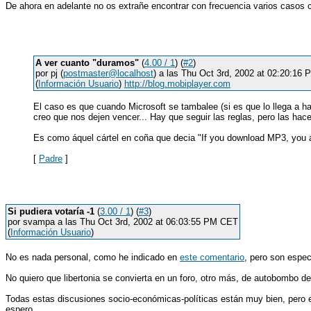
De ahora en adelante no os extrañe encontrar con frecuencia varios casos 
A ver cuanto "duramos"
(
4.00 / 1
) (
#2
)
por pj (
postmaster@localhost
) a las Thu Oct 3rd, 2002 at 02:20:16
(
Información Usuario
)
http://blog.mobiplayer.com
El caso es que cuando Microsoft se tambalee (si es que lo llega a h
creo que nos dejen vencer... Hay que seguir las reglas, pero las hacen
Es como áquel cártel en coña que decia "If you download MP3, you 
[
Padre
]
Si pudiera votaría -1
(
3.00 / 1
) (
#3
)
por svampa a las Thu Oct 3rd, 2002 at 06:03:55 PM CET
(
Información Usuario
)
No es nada personal, como he indicado en
este comentario
, pero son espec
No quiero que libertonia se convierta en un foro, otro más, de autobombo 
Todas estas discusiones socio-económicas-políticas están muy bien, pero en
espero.