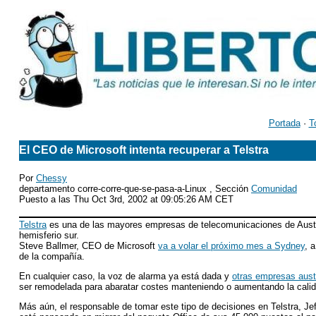
Portada
·
T
El CEO de Microsoft intenta recuperar a Telstra
Por
Chessy
departamento corre-corre-que-se-pasa-a-Linux , Sección
Comunidad
Puesto a las Thu Oct 3rd, 2002 at 09:05:26 AM CET
Telstra
es una de las mayores empresas de telecomunicaciones de Austral
hemisferio sur.
Steve Ballmer, CEO de Microsoft
va a volar el próximo mes a Sydney
, 
de la compañía.
En cualquier caso, la voz de alarma ya está dada y
otras empresas aust
ser remodelada para abaratar costes manteniendo o aumentando la calid
Más aún, el responsable de tomar este tipo de decisiones en Telstra, Je