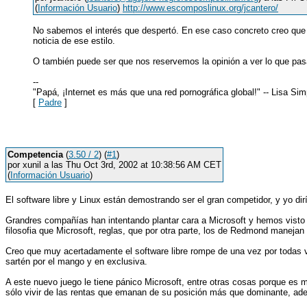
(
Información Usuario
)
http://www.escomposlinux.org/jcantero/
No sabemos el interés que despertó. En ese caso concreto creo que 
noticia de ese estilo.
O también puede ser que nos reservemos la opinión a ver lo que pasa 
--
"Papá, ¡Internet es más que una red pornográfica global!" -- Lisa Si
[
Padre
]
Competencia
(
3.50 / 2
) (
#1
)
por xunil a las Thu Oct 3rd, 2002 at 10:38:56 AM CET
(
Información Usuario
)
El software libre y Linux están demostrando ser el gran competidor, y yo d
Grandres compañías han intentando plantar cara a Microsoft y hemos visto c
filosofia que Microsoft, reglas, que por otra parte, los de Redmond manejan
Creo que muy acertadamente el software libre rompe de una vez por todas va
sartén por el mango y en exclusiva.
A este nuevo juego le tiene pánico Microsoft, entre otras cosas porque es
sólo vivir de las rentas que emanan de su posición más que dominante, ad