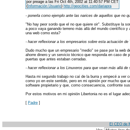
por preage a las Fri Oct 4th, 2002 at 11:40:57 PM CET
(
Información Usuario
)
http://geocities.com/dariapra
- ponerla como ejemplo ante las narices de aquellos que no qu
"No hay peor sordo que el no que quiere oir". Substituye la s
a poco vaya ganando terreno más allá del mundo científico y 
una web como esta?
- hacer reflexionar a los empresarios sobre esta actuación de 
Dudo mucho que un empresario "medio" se pase por la web de Li
ahorre dinero y un servicio técnico que responda en caso de p
puertas que antes estaban cerradas.
- hacer reflexionar a los Linuxeros para que vean más allá de
Hasta mi segundo trabajo no caí de la burra y empecé a ver cóm
como yo en este sentido, pero en mi opinión por mucho que u
software propietario y que, como consecuencia, confronte sus
Por estos motivos en mi opinión Libertonia no es el lugar ad
[
Padre
]
El CEO de Mi