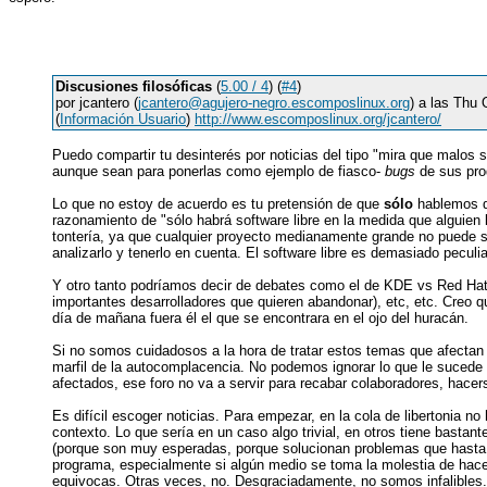
Discusiones filosóficas
(
5.00 / 4
) (
#4
)
por jcantero (
jcantero@agujero-negro.escomposlinux.org
) a las Thu
(
Información Usuario
)
http://www.escomposlinux.org/jcantero/
Puedo compartir tu desinterés por noticias del tipo "mira que malos
aunque sean para ponerlas como ejemplo de fiasco-
bugs
de sus prod
Lo que no estoy de acuerdo es tu pretensión de que
sólo
hablemos de
razonamiento de "sólo habrá software libre en la medida que alguien 
tontería, ya que cualquier proyecto medianamente grande no puede s
analizarlo y tenerlo en cuenta. El software libre es demasiado peculi
Y otro tanto podríamos decir de debates como el de KDE vs Red Hat.
importantes desarrolladores que quieren abandonar), etc, etc. Creo 
día de mañana fuera él el que se encontrara en el ojo del huracán.
Si no somos cuidadosos a la hora de tratar estos temas que afectan a
marfil de la autocomplacencia. No podemos ignorar lo que le sucede
afectados, ese foro no va a servir para recabar colaboradores, hacer
Es difícil escoger noticias. Para empezar, en la cola de libertonia n
contexto. Lo que sería en un caso algo trivial, en otros tiene bast
(porque son muy esperadas, porque solucionan problemas que hasta a
programa, especialmente si algún medio se toma la molestia de hacer u
equivocas. Otras veces, no. Desgraciadamente, no somos infalibles.