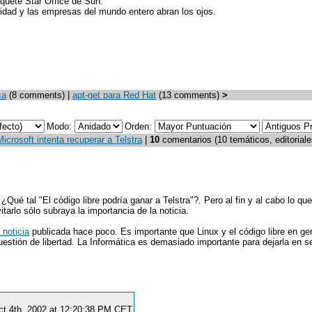
quete Star Office de Sun.
dad y las empresas del mundo entero abran los ojos.
ca
(8 comments) |
apt-get para Red Hat
(13 comments)
>
Modo:
Orden:
crosoft intenta recuperar a Telstra
|
10
comentarios (10 temáticos, editoriale
. ¿Qué tal "El código libre podría ganar a Telstra"?. Pero al fin y al cabo lo 
itarlo sólo subraya la importancia de la noticia.
 noticia
publicada hace poco. Es importante que Linux y el código libre en ge
estión de libertad. La Informática es demasiado importante para dejarla en 
 Oct 4th, 2002 at 12:20:38 PM CET