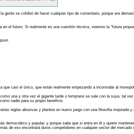
la gente se cohibió de hacer cualquier tipo de comentario, porque era demas
en el futuro. Si realmente es una cuestión técnica, veamos la "futura propue
mpson
iría que casi el único, que están realmente empezando a incomodar al monopol
omo una y otra vez el gigante tarde o temprano se sale con la suya, tal vez 
 como nadie para su propio beneficio.
rias reglas abusivas y plantea un nuevo juego con una filosofia mejorada y am
 más democrático y popular, y porque sabe que si entra en él y quiere manten
emás de eso encontrará duros competidores en cualquier sector del mercado