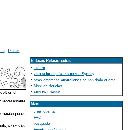
eta
·
Diarios
Enlaces Relacionados
·
Telstra
·
va a volar el próximo mes a Sydney
·
otras empresas australianas se han dado cuenta
·
More on Noticias
·
Also by Chessy
soft en el
n representante
Menu
·
crear cuenta
formación puede
·
FAQ
·
búsqueda
ealy, y también
·
Fuentes de Noticias