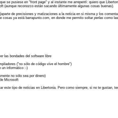
que se pusiese en "front page" y al instante me arrepentí: quiero que Liberto
rosoft (aunque reconozco están sacando últimamente algunas cosas buenas).
(aparte de precisiones y matizaciones a la noticia en si misma y los comen
o de cosas ya está barrapunto.com, en donde me permito soltar
perlas
como las
er las bondades del software libre
mpiladores ("no sólo de código vive el hombre")
 un informático :-)
amente no sólo sea por dinero)
 de Microsoft
r este tipo de noticias en Libertonia. Pero como siempre, si no te gustan, ten