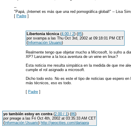
--
"Papá, ¡Internet es más que una red pornográfica global!" -- Lisa Si
[
Padre
]
Libertonia técnica
(
4.00 / 2
) (
#5
)
por svampa a las Thu Oct 3rd, 2002 at 09:18:01 PM CET
(
Información Usuario
)
Realmente tengo que objetar mucho a Microsoft, lo sufro a di
XP? Lanzarme a la loca aventura de un wine en linux?
Esta noticia me resulta simpática en la medida de que me al
cumple el rol asignado a microsoft.
Dicho todo esto. No es este el tipo de noticias que espero en 
más técnicos, eso es todo.
[
Padre
]
yo también estoy en contra
(
2.00 / 1
) (
#6
)
por preage a las Fri Oct 4th, 2002 at 03:35:33 AM CET
(
Información Usuario
)
http://geocities.com/dariapra