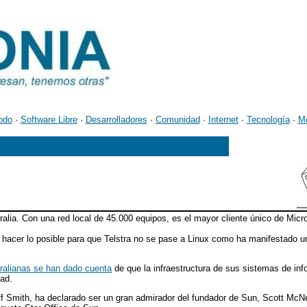
odo
·
Software Libre
·
Desarrolladores
·
Comunidad
·
Internet
·
Tecnología
·
M
ia. Con una red local de 45.000 equipos, es el mayor cliente único de Micro
a hacer lo posible para que Telstra no se pase a Linux como ha manifestado u
ralianas se han dado cuenta
de que la infraestructura de sus sistemas de in
ad.
ff Smith, ha declarado ser un gran admirador del fundador de Sun, Scott McN