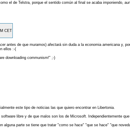
como el de Telstra, porque el sentido común al final se acaba imponiendo, a
 PM CET
acer antes de que muramos) afectará sin duda a la economia americana y, por
 ellos :-(
are downloading communism!" ;-)
ialmente este tipo de noticias las que quiero encontrar en Libertonia.
de software libre y de que malos son los de Microsoft. Independientemente q
 alguna parte se tiene que tratar "como se hace" "que se hace" "que novedade