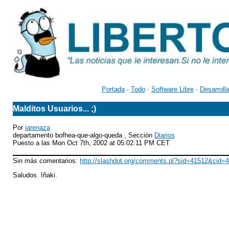
Portada
·
Todo
·
Software Libre
·
Desarroll
Malditos Usuarios... ;)
Por
iarenaza
departamento bofhea-que-algo-queda , Sección
Diarios
Puesto a las Mon Oct 7th, 2002 at 05:02:11 PM CET
Sin más comentarios:
http://slashdot.org/comments.pl?sid=41512&cid=
Saludos. Iñaki.