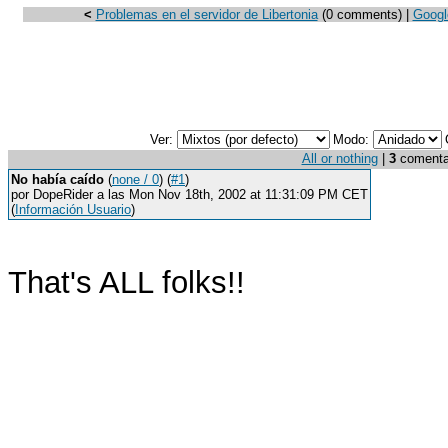
<
Problemas en el servidor de Libertonia
(0 comments) |
Google
Ver:
Modo:
All or nothing
|
3
comentari
No había caído
(
none / 0
) (
#1
)
por DopeRider a las Mon Nov 18th, 2002 at 11:31:09 PM CET
(
Información Usuario
)
That's ALL folks!!