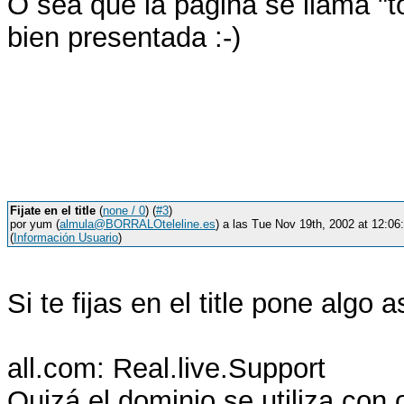
O sea que la página se llama "t
bien presentada :-)
Fijate en el title
(
none / 0
) (
#3
)
por yum (
almula@BORRALOteleline.es
) a las Tue Nov 19th, 2002 at 12:
(
Información Usuario
)
Si te fijas en el title pone algo 
all.com: Real.live.Support
Quizá el dominio se utiliza con 