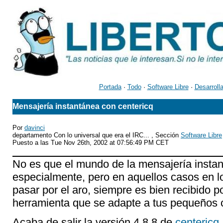
Portada
·
Todo
·
Software Libre
·
Desarroll
Mensajería instantánea con centericq
Por
davinci
departamento Con lo universal que era el IRC... , Sección
Software Libre
Puesto a las Tue Nov 26th, 2002 at 07:56:49 PM CET
No es que el mundo de la mensajería insta
especialmente, pero en aquellos casos en lo
pasar por el aro, siempre es bien recibido 
herramienta que se adapte a tus pequeños 
Acaba de salir la versión 4.8.8 de
centericq