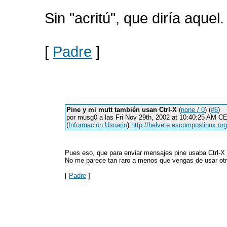
Sin "acritú", que diría aquel
[
Padre
]
Pine y mi mutt también usan Ctrl-X
(
none / 0
) (
#6
)
por musg0 a las Fri Nov 29th, 2002 at 10:40:25 AM C
(
Información Usuario
)
http://helvete.escomposlinux.org
Pues eso, que para enviar mensajes pine usaba Ctrl-X y
No me parece tan raro a menos que vengas de usar ot
[
Padre
]