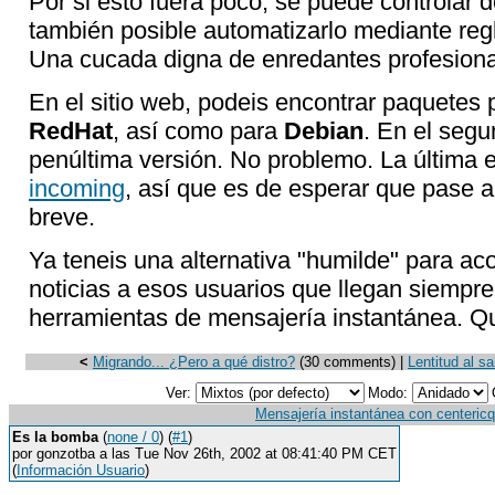
Por si esto fuera poco, se puede controlar d
también posible automatizarlo mediante reg
Una cucada digna de enredantes profesiona
En el sitio web, podeis encontrar paquetes 
RedHat
, así como para
Debian
. En el segu
penúltima versión. No problemo. La última e
incoming
, así que es de esperar que pase 
breve.
Ya teneis una alternativa "humilde" para ac
noticias a esos usuarios que llegan siempr
herramientas de mensajería instantánea. Qu
<
Migrando... ¿Pero a qué distro?
(30 comments) |
Lentitud al sa
Ver:
Modo:
Mensajería instantánea con centericq
Es la bomba
(
none / 0
) (
#1
)
por gonzotba a las Tue Nov 26th, 2002 at 08:41:40 PM CET
(
Información Usuario
)