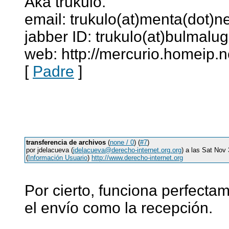
Aka trukulo.
email: trukulo(at)menta(dot)ne
jabber ID: trukulo(at)bulmalug
web: http://mercurio.homeip.n
[
Padre
]
transferencia de archivos
(
none / 0
) (
#7
)
por jdelacueva (
jdelacueva@derecho-internet.org.org
) a las Sat Nov
(
Información Usuario
)
http://www.derecho-internet.org
Por cierto, funciona perfectam
el envío como la recepción.