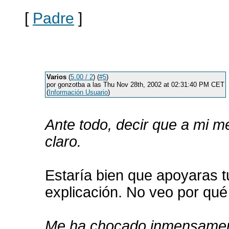
[
Padre
]
Varios
(
5.00 / 2
) (
#5
)
por gonzotba a las Thu Nov 28th, 2002 at 02:31:40 PM CET
(
Información Usuario
)
Ante todo, decir que a mi me
claro.
Estaría bien que apoyaras t
explicación. No veo por qué 
Me ha chocado inmensamente