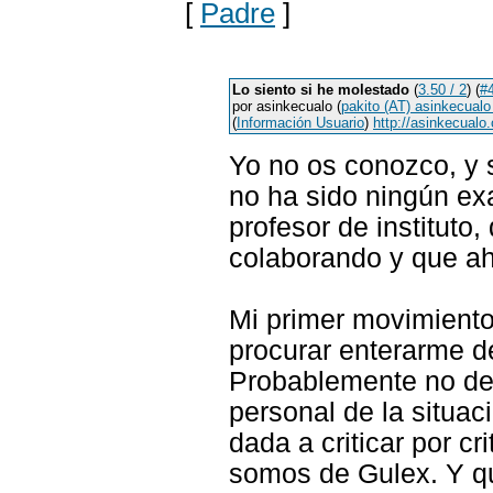
[
Padre
]
Lo siento si he molestado
(
3.50 / 2
) (
#
por asinkecualo (
pakito (AT) asinkecualo
(
Información Usuario
)
http://asinkecualo.
Yo no os conozco, y 
no ha sido ningún ex
profesor de instituto
colaborando y que a
Mi primer movimiento 
procurar enterarme de
Probablemente no deb
personal de la situac
dada a criticar por cr
somos de Gulex. Y qu