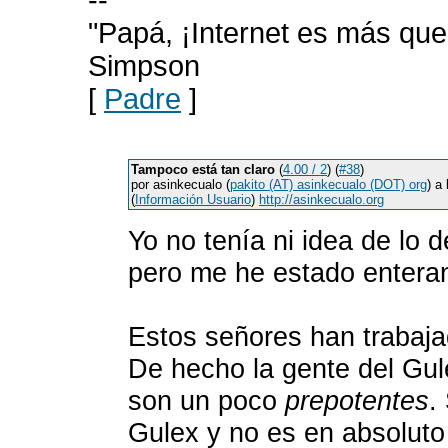
--
"Papá, ¡Internet es más que 
Simpson
[
Padre
]
Tampoco está tan claro
(
4.00 / 2
) (
#38
)
por asinkecualo (
pakito (AT) asinkecualo (DOT) org
) a
(
Información Usuario
)
http://asinkecualo.org
Yo no tenía ni idea de lo 
pero me he estado enteran
Estos señores han trabaj
De hecho la gente del Gu
son un poco
prepotentes
.
Gulex y no es en absoluto