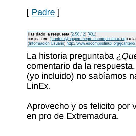
[
Padre
]
Has dado la respuesta
(
2.50 / 2
) (
#31
)
por jcantero (
jcantero@agujero-negro.escomposlinux.org
) a l
(
Información Usuario
)
http://www.escomposlinux.org/jcantero/
La historia preguntaba
¿Qué
comentario da la respuesta
(yo incluido) no sabíamos 
LinEx.
Aprovecho y os felicito por 
en pro de Extremadura.