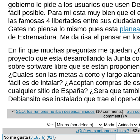
gobierno le pide a los usuarios que usen D
fácil posible. Para mi esta muy bien que el
las famosas 4 libertades entre sus ciudadan
Gates no piensa lo mismo pues esta
plane
de Extremadura. Me da risa el pensar en lo
En fin que muchas preguntas me quedan ¿Qu
proyecto que esta desarrollando la Junta co
sobre software libre que se están proponien
¿Cuales son las metas a corto y largo alca
fácil es de intalar? ¿Aceptan compras de 
cualquier sitio de España? ¿Sera que tambi
Debiansito ese instalado que trae el open-of
<
SCO: los rumores no iban desencaminados
(10 comments) |
Sun co
comments)
>
Ver:
Modo:
¿Qué es exactamente Linex?
|
62
c
No me gusta
(
3.16 / 6
) (
#17
)