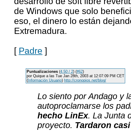
desarrollo de soft libre revert
de Windows que solo benefic
eso, el dinero lo están deja
Extremadura.
[
Padre
]
Puntualizaciones
(
4.50 / 2
) (
#62
)
por Quique a las Tue Jan 28th, 2003 at 12:07:09 PM CET
(
Información Usuario
)
http://cronopios.net/blog/
Lo siento por Andago y la
autoproclamarse los pad
hecho LinEx
. La Junta 
proyecto.
Tardaron casi