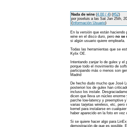
Nada de wine
(
4.00 / 4
) (
#52
)
por joseluis a las Sat Jan 25th, 
(
Información Usuario
)
En la versión que están haciendo p
wine en el disco duro, pero
no se 
si algún usuario quiere emplearla.
Todas las herramientas que se est
Kylix OE.
Intentando zanjar lo de gulex y e
porque todo el movimiento de soft
participando más o menos son gent
Madrid
De hecho dudo mucho que José Luis
posteriori los de gulex han critic
incluso los instale. Desgraciada
dicen que lleva un núcleo enorme 
parche low-latency y preemptive y
varias tarjetas wireless, etc, pe
kernel para instalarse en cualqui
haber aparecido en la foto en vez
Si se quiere hacer algo para LinE
demostración de que es posible. El