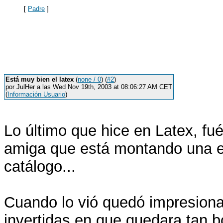
[
Padre
]
Está muy bien el latex
(
none / 0
) (
#2
)
por JulHer a las Wed Nov 19th, 2003 at 08:06:27 AM CET
(
Información Usuario
)
Lo último que hice en Latex, f
amiga que está montando una e
catálogo...
Cuando lo vió quedó impresiona
invertidas en que quedara tan bo