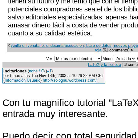
tienen su futuro y me temo que con el tiemp
potenciales compradores sea el de los biblio
salvo editoriales especializadas, apenas ha
amasar dinero fácil a costa de vender prod
cuanto a su calidad estética.
<
Anillo universitario: undécima asociación, base de datos, nuevos proye
roja
(61 comments)
>
Ver:
Modo:
LaTeX y la belleza
|
3
coment
Incitaciones
(
none / 0
) (
#1
)
por trinux a las Tue Nov 18th, 2003 at 10:26:22 PM CET
(
Información Usuario
)
http://solognu.wordpress.com/
Con tu magnifico tutorial "LaTe
entrada muy interesante.
Puedo decir con total segurida