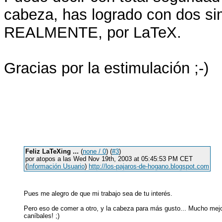
cabeza, has logrado con dos s
REALMENTE, por LaTeX.
Gracias por la estimulación ;-)
Feliz LaTeXing ...
(
none / 0
) (
#3
)
por atopos a las Wed Nov 19th, 2003 at 05:45:53 PM CET
(
Información Usuario
)
http://los-pajaros-de-hogano.blogspot.com
Pues me alegro de que mi trabajo sea de tu interés.
Pero eso de comer a otro, y la cabeza para más gusto... Mucho me
caníbales! ;)