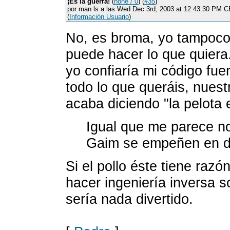
¡Es la guerra!
(
none / 0
) (
#35
)
por man ls a las Wed Dec 3rd, 2003 at 12:43:30 PM 
(
Información Usuario
)
No, es broma, yo tampoco
puede hacer lo que quiera
yo confiaría mi código fuen
todo lo que queráis, nues
acaba diciendo "la pelota 
Igual que me parece no
Gaim se empeñen en de
Si el pollo éste tiene razó
hacer ingeniería inversa s
sería nada divertido.