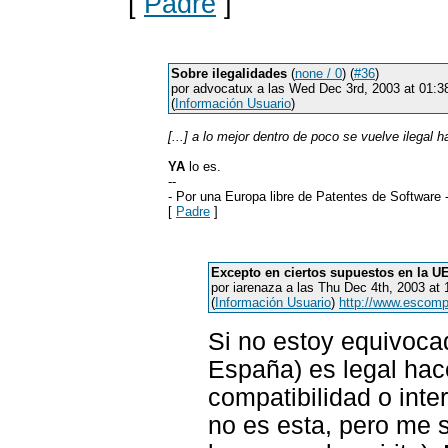
[
Padre
]
Sobre ilegalidades
(
none / 0
) (
#36
)
por advocatux a las Wed Dec 3rd, 2003 at 01:
(
Información Usuario
)
[...] a lo mejor dentro de poco se vuelve ilegal h
YA
lo es.
--
- Por una Europa libre de Patentes de Software 
[
Padre
]
Excepto en ciertos supuestos en la U
por iarenaza a las Thu Dec 4th, 2003 a
(
Información Usuario
)
http://www.escomp
Si no estoy equivoca
España) es legal hace
compatibilidad o inte
no es esta, pero me s