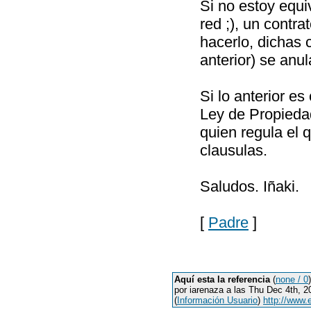
Si no estoy equi
red ;), un contr
hacerlo, dichas 
anterior) se anu
Si lo anterior es
Ley de Propiedad
quien regula el 
clausulas.
Saludos. Iñaki.
[
Padre
]
Aquí esta la referencia
(
none / 0
)
por iarenaza a las Thu Dec 4th, 
(
Información Usuario
)
http://www.