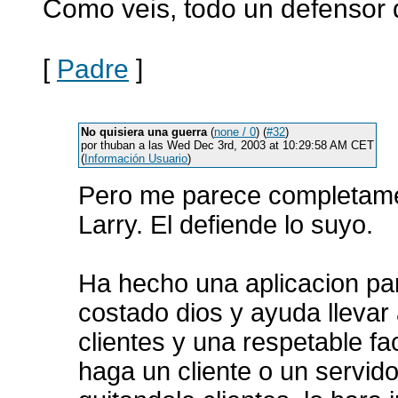
Como veis, todo un defensor d
[
Padre
]
No quisiera una guerra
(
none / 0
) (
#32
)
por thuban a las Wed Dec 3rd, 2003 at 10:29:58 AM CET
(
Información Usuario
)
Pero me parece completamen
Larry. El defiende lo suyo.
Ha hecho una aplicacion para
costado dios y ayuda llevar
clientes y una respetable fa
haga un cliente o un servido