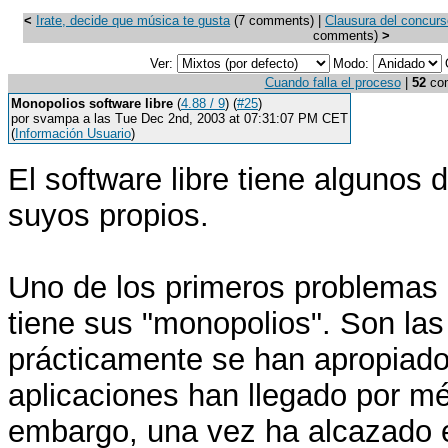
<
Irate, decide que música te gusta
(7 comments) |
Clausura del concur
comments)
>
Ver:
Modo:
Cuando falla el proceso
|
52
com
Monopolios software libre
(
4.88 / 9
) (
#25
)
por svampa a las Tue Dec 2nd, 2003 at 07:31:07 PM CET
(
Información Usuario
)
El software libre tiene algunos d
suyos propios.
Uno de los primeros problemas d
tiene sus "monopolios". Son las 
prácticamente se han apropiado
aplicaciones han llegado por mér
embargo, una vez ha alcazado e