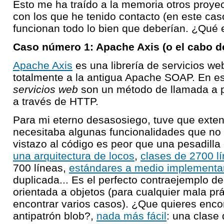
Esto me ha traído a la memoria otros proyec
con los que he tenido contacto (en este cas
funcionan todo lo bien que deberían. ¿Qué e
Caso número 1: Apache Axis (o el cabo de
Apache Axis
es una librería de servicios w
totalmente a la antigua Apache SOAP. En es
servicios web
son un método de llamada a 
a través de HTTP.
Para mi eterno desasosiego, tuve que extende
necesitaba algunas funcionalidades que no
vistazo al código es peor que una pesadilla
una arquitectura de locos
,
clases de 2700 l
700 líneas,
estándares a medio implementa
duplicada... Es el perfecto contraejemplo d
orientada a objetos (para cualquier mala pr
encontrar varios casos). ¿Que quieres enco
antipatrón blob?,
nada más fácil
: una clase 