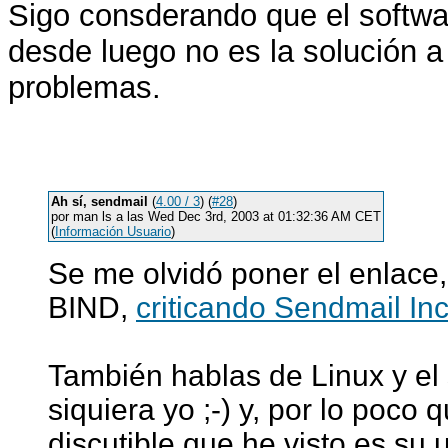
Sigo consderando que el softwar
desde luego no es la solución 
problemas.
Ah sí, sendmail
(
4.00 / 3
) (
#28
)
por man ls a las Wed Dec 3rd, 2003 at 01:32:36 AM CET
(
Información Usuario
)
Se me olvidó poner el enlace
BIND,
criticando Sendmail Inc
También hablas de Linux y el 
siquiera yo ;-) y, por lo poco
discutible que he visto es su