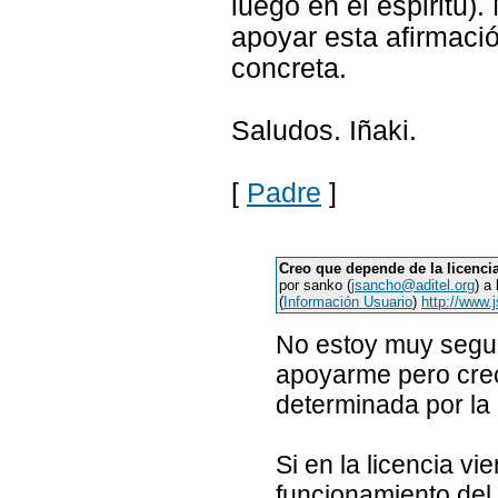
luego en el espiritu)
apoyar esta afirmació
concreta.
Saludos. Iñaki.
[
Padre
]
Creo que depende de la licenci
por sanko (
jsancho@aditel.org
) a
(
Información Usuario
)
http://www.
No estoy muy seguro
apoyarme pero creo 
determinada por la 
Si en la licencia v
funcionamiento del