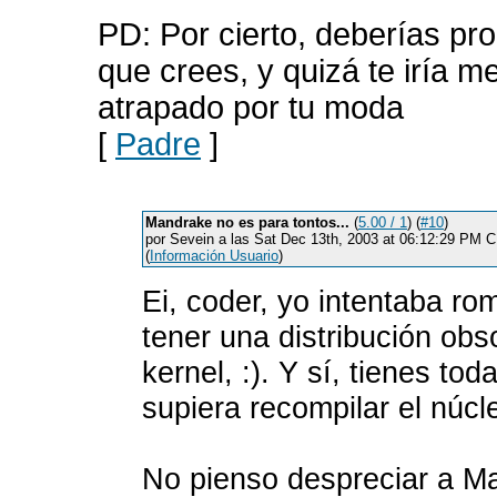
PD: Por cierto, deberías pr
que crees, y quizá te iría
atrapado por tu moda
[
Padre
]
Mandrake no es para tontos...
(
5.00 / 1
) (
#10
)
por Sevein a las Sat Dec 13th, 2003 at 06:12:29 PM 
(
Información Usuario
)
Ei, coder, yo intentaba ro
tener una distribución obs
kernel, :). Y sí, tienes to
supiera recompilar el núcl
No pienso despreciar a Man