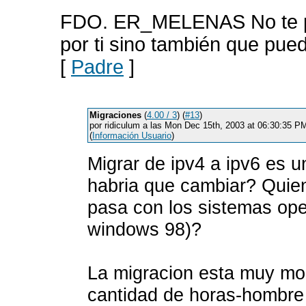
FDO. ER_MELENAS No te pre
por ti sino también que pued
[
Padre
]
Migraciones
(
4.00 / 3
) (
#13
)
por ridiculum a las Mon Dec 15th, 2003 at 06:30:35 
(
Información Usuario
)
Migrar de ipv4 a ipv6 es 
habria que cambiar? Quie
pasa con los sistemas ope
windows 98)?
La migracion esta muy mon
cantidad de horas-hombre 