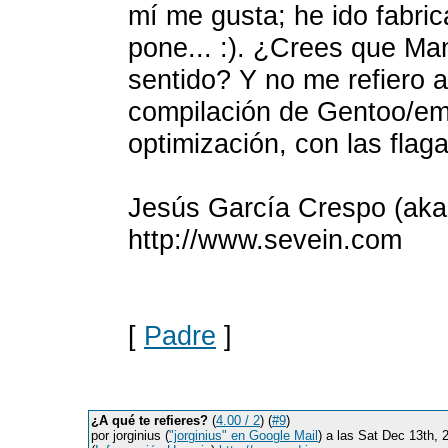
mí me gusta; he ido fabri
pone... :). ¿Crees que M
sentido? Y no me refiero 
compilación de Gentoo/em
optimización, con las flaga
Jesús García Crespo (aka
http://www.sevein.com
[
Padre
]
¿A qué te refieres?
(
4.00 / 2
) (
#9
)
por jorginius (
"jorginius" en Google Mail
) a las Sat Dec 13th,