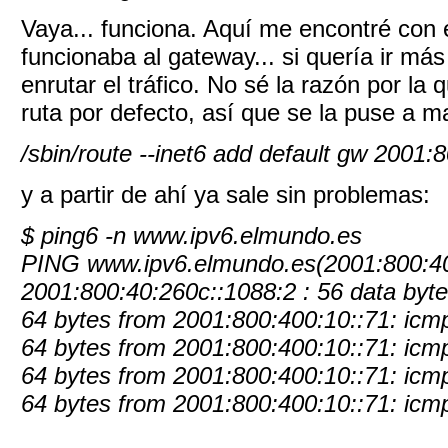
Vaya... funciona. Aquí me encontré con 
funcionaba al gateway... si quería ir má
enrutar el tráfico. No sé la razón por la
ruta por defecto, así que se la puse a 
/sbin/route --inet6 add default gw 2001
y a partir de ahí ya sale sin problemas:
$ ping6 -n www.ipv6.elmundo.es
PING www.ipv6.elmundo.es(2001:800:40
2001:800:40:260c::1088:2 : 56 data byt
64 bytes from 2001:800:400:10::71: ic
64 bytes from 2001:800:400:10::71: icm
64 bytes from 2001:800:400:10::71: icm
64 bytes from 2001:800:400:10::71: ic