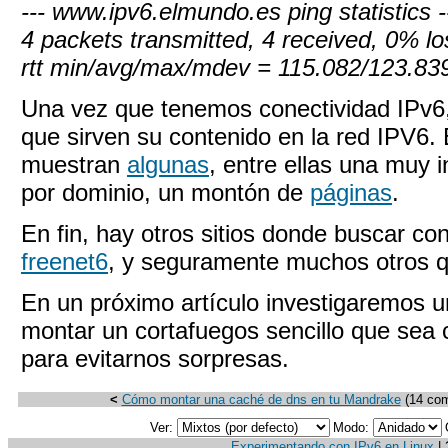
--- www.ipv6.elmundo.es ping statistics -
4 packets transmitted, 4 received, 0% l
rtt min/avg/max/mdev = 115.082/123.83
Una vez que tenemos conectividad IPv
que sirven su contenido en la red IPV6. 
muestran
algunas
, entre ellas una muy 
por dominio, un montón de
páginas
.
En fin, hay otros sitios donde buscar co
freenet6
, y seguramente muchos otros 
En un próximo artículo investigaremos u
montar un cortafuegos sencillo que sea ca
para evitarnos sorpresas.
<
Cómo montar una caché de dns en tu Mandrake
(14 co
Ver:
Modo:
Experimentando con IPv6 en Linux
|