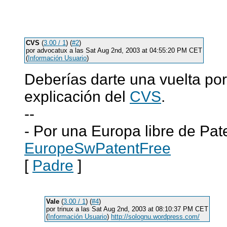
CVS
(
3.00 / 1
) (
#2
)
por advocatux a las Sat Aug 2nd, 2003 at 04:55:20 PM CET
(
Información Usuario
)
Deberías darte una vuelta po
explicación del
CVS
.
--
- Por una Europa libre de Pat
EuropeSwPatentFree
[
Padre
]
Vale
(
3.00 / 1
) (
#4
)
por trinux a las Sat Aug 2nd, 2003 at 08:10:37 PM CET
(
Información Usuario
)
http://solognu.wordpress.com/