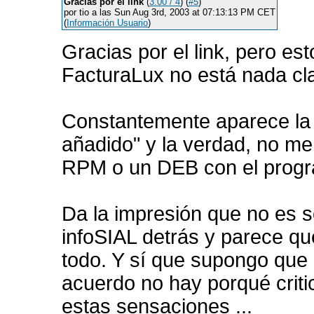
Gracias por el link
(
3.00 / 4
) (
#5
)
por tio a las Sun Aug 3rd, 2003 at 07:13:13 PM CET
(
Información Usuario
)
Gracias por el link, pero e
FacturaLux no está nada cla
Constantemente aparece la p
añadido" y la verdad, no me
RPM o un DEB con el progr
Da la impresión que no es s
infoSIAL detrás y parece que
todo. Y sí que supongo que
acuerdo no hay porqué critic
estas sensaciones ...