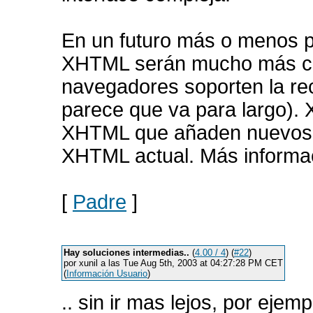
En un futuro más o menos p
XHTML serán mucho más co
navegadores soporten la 
parece que va para largo). 
XHTML que añaden nuevos c
XHTML actual. Más inform
[
Padre
]
Hay soluciones intermedias..
(
4.00 / 4
) (
#22
)
por xunil a las Tue Aug 5th, 2003 at 04:27:28 PM CET
(
Información Usuario
)
.. sin ir mas lejos, por ejem