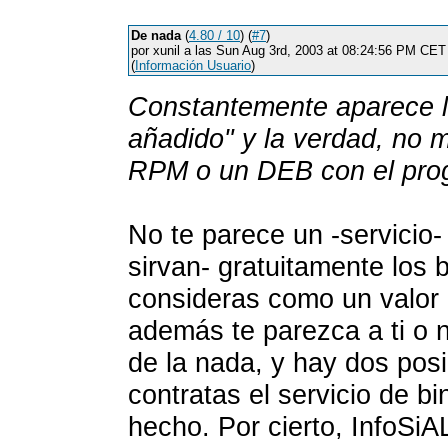
De nada
(
4.80 / 10
) (
#7
)
por xunil a las Sun Aug 3rd, 2003 at 08:24:56 PM CET
(
Información Usuario
)
Constantemente aparece la
añadido" y la verdad, no 
RPM o un DEB con el pro
No te parece un -servicio-
sirvan- gratuitamente los b
consideras como un valor 
además te parezca a ti o n
de la nada, y hay dos posi
contratas el servicio de b
hecho. Por cierto, InfoSiA