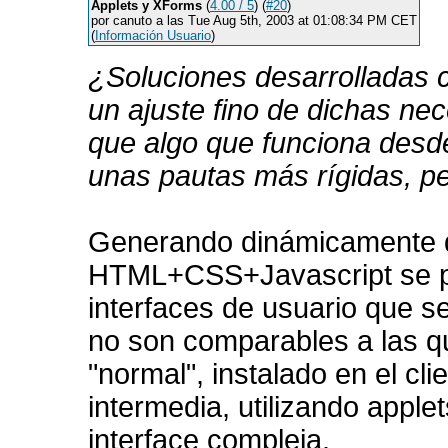
Applets y XForms
(
4.00 / 5
) (
#20
)
por canuto a las Tue Aug 5th, 2003 at 01:08:34 PM CET
(
Información Usuario
)
¿Soluciones desarrolladas 
un ajuste fino de dichas ne
que algo que funciona des
unas pautas más rígidas, pe
Generando dinámicamente d
HTML+CSS+Javascript se p
interfaces de usuario que s
no son comparables a las q
"normal", instalado en el cl
intermedia, utilizando appl
interface compleja.