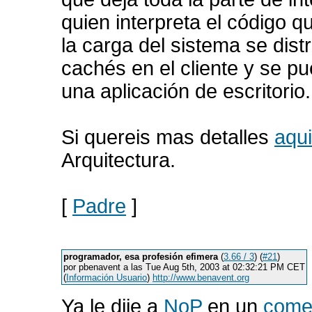
quien interpreta el código 
la carga del sistema se dis
cachés en el cliente y se p
una aplicación de escritorio.
Si quereis mas detalles
aqui
Arquitectura.
[
Padre
]
programador, esa profesión efimera
(
3.66 / 3
) (
#21
)
por pbenavent a las Tue Aug 5th, 2003 at 02:32:21 PM CET
(
Información Usuario
)
http://www.benavent.org
Ya le dije a
NoP
en un
comen