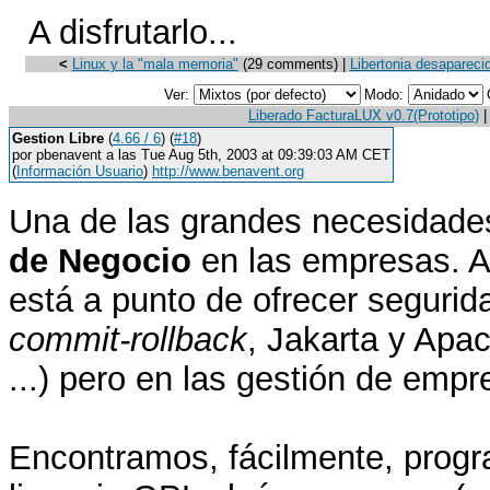
A disfrutarlo...
<
Linux y la "mala memoria"
(29 comments) |
Libertonia desapareci
Ver:
Modo:
Liberado FacturaLUX v0.7(Prototipo)
Gestion Libre
(
4.66 / 6
) (
#18
)
por pbenavent a las Tue Aug 5th, 2003 at 09:39:03 AM CET
(
Información Usuario
)
http://www.benavent.org
Una de las grandes necesidades
de Negocio
en las empresas. A
está a punto de ofrecer seguri
commit-rollback
, Jakarta y Apa
...) pero en las gestión de empre
Encontramos, fácilmente, progr