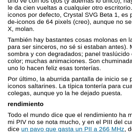
uno ve con los ojos (y además lo único), h
le da cien vueltas a cualquier otro escritori
iconos por defecto, Crystal SVG Beta 1, es
de-iconos de 64 pixels (creo), aunque no 
X, molan.
También hay bastantes cosas molonas en la
para ser sinceros, no sé si estaban antes).
sombra y con degradados; panel traslúcido 
color; muchas animaciones. Son chuminada
uno lo hacen feliz esas tonterías.
Por último, la aburrida pantalla de inicio s
iconos saltarines. La típica tontería para c
colegas, aunque yo la he dejado puesta.
rendimiento
Todo el mundo dice que el rendimiento ha 
mi PIV no se nota mucho, y en el PIII del cu
dice
un pavo que gasta un PII a 266 MHz
, 