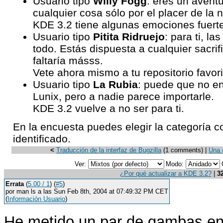
Usuario tipo
Willy Fogg
: eres un avent
cualquier cosa sólo por el placer de la
KDE 3.2 tiene algunas emociones fuertes
Usuario tipo
Pitita Ridruejo
: para ti, la
todo. Estás dispuesta a cualquier sacrif
faltaría másss.
Vete ahora mismo a tu repositorio favori
Usuario tipo
La Rubia
: puede que no e
Lunix, pero a nadie parece importarle.
KDE 3.2 vuelve a no ser para ti.
En la encuesta puedes elegir la categoría c
identificado.
<
Traducción de la interfaz de Bugzilla
(1 comments) |
Una o
Ver:
Modo:
¿Por qué actualizar a KDE 3.2?
|
3
Errata
(
5.00 / 1
) (
#5
)
por man ls a las Sun Feb 8th, 2004 at 07:49:32 PM CET
(
Información Usuario
)
He metido un par de gambas en 