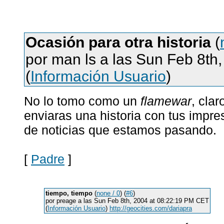
Ocasión para otra historia
(
por man ls a las Sun Feb 8th
(
Información Usuario
)
No lo tomo como un
flamewar
, cla
enviaras una historia con tus impr
de noticias que estamos pasando.
[
Padre
]
tiempo, tiempo
(
none / 0
) (
#6
)
por preage a las Sun Feb 8th, 2004 at 08:22:19 PM CET
(
Información Usuario
)
http://geocities.com/dariapra