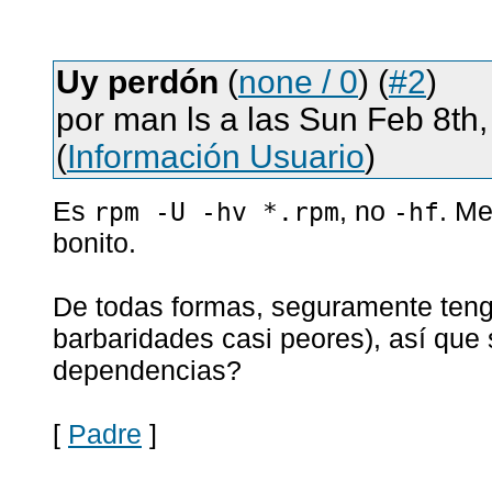
Uy perdón
(
none / 0
) (
#2
)
por man ls a las Sun Feb 8th
(
Información Usuario
)
Es
, no
. Me
rpm -U -hv *.rpm
-hf
bonito.
De todas formas, seguramente teng
barbaridades casi peores), así qu
dependencias?
[
Padre
]