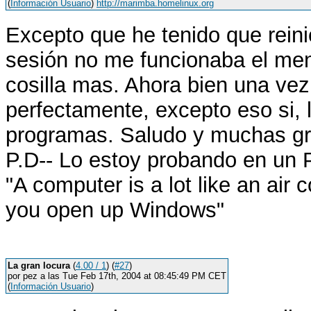
(
Información Usuario
)
http://marimba.homelinux.org
Excepto que he tenido que reini
sesión no me funcionaba el men
cosilla mas. Ahora bien una vez
perfectamente, excepto eso si, l
programas. Saludo y muchas grac
P.D-- Lo estoy probando en un
"A computer is a lot like an air 
you open up Windows"
La gran locura
(
4.00 / 1
) (
#27
)
por pez a las Tue Feb 17th, 2004 at 08:45:49 PM CET
(
Información Usuario
)