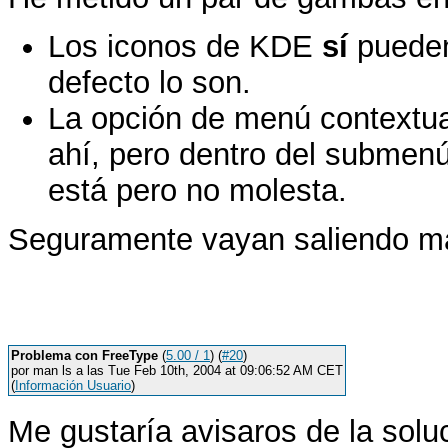
Los iconos de KDE
sí
pueden 
defecto lo son.
La opción de menú contextua
ahí, pero dentro del submenú
está pero no molesta.
Seguramente vayan saliendo má
Problema con FreeType
(
5.00 / 1
) (
#20
)
por man ls a las Tue Feb 10th, 2004 at 09:06:52 AM CET
(
Información Usuario
)
Me gustaría avisaros de la sol