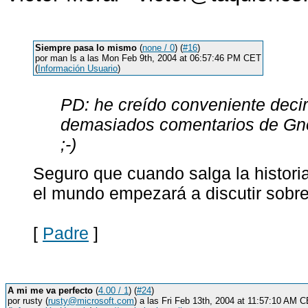
Siempre pasa lo mismo
(
none / 0
) (
#16
)
por man ls a las Mon Feb 9th, 2004 at 06:57:46 PM CET
(
Información Usuario
)
PD: he creído conveniente deci
demasiados comentarios de Gn
;-)
Seguro que cuando salga la histor
el mundo empezará a discutir sobre
[
Padre
]
A mi me va perfecto
(
4.00 / 1
) (
#24
)
por rusty (
rusty@microsoft.com
) a las Fri Feb 13th, 2004 at 11:57:10 AM 