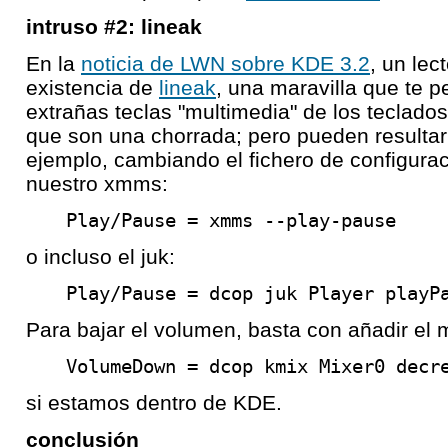
intruso #2: lineak
En la
noticia de LWN sobre KDE 3.2
, un lec
existencia de
lineak
, una maravilla que te p
extrañas teclas "multimedia" de los teclado
que son una chorrada; pero pueden resultar 
ejemplo, cambiando el fichero de configura
nuestro xmms:
Play/Pause = xmms --play-pause
o incluso el juk:
Play/Pause = dcop juk Player playP
Para bajar el volumen, basta con añadir el
VolumeDown = dcop kmix Mixer0 decr
si estamos dentro de KDE.
conclusión