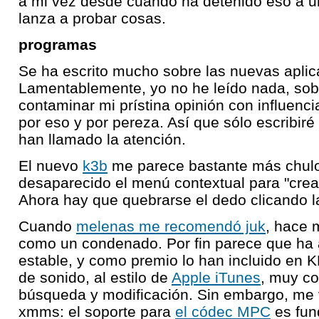
a mi vez desde cuándo ha detenido eso a 
lanza a probar cosas.
programas
Se ha escrito mucho sobre las nuevas apli
Lamentablemente, yo no he leído nada, sob
contaminar mi prístina opinión con influenci
por eso y por pereza. Así que sólo escribir
han llamado la atención.
El nuevo
k3b
me parece bastante más chulo
desaparecido el menú contextual para "crea
Ahora hay que quebrarse el dedo clicando l
Cuando
melenas me recomendó juk
, hace 
como un condenado. Por fin parece que ha 
estable, y como premio lo han incluido en 
de sonido, al estilo de
Apple iTunes
, muy c
búsqueda y modificación. Sin embargo, me
xmms: el soporte para
el códec MPC
es fun