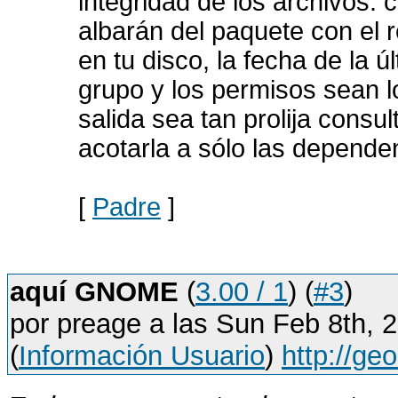
integridad de los archivos:
albarán del paquete con el 
en tu disco, la fecha de la ú
grupo y los permisos sean lo
salida sea tan prolija consu
acotarla a sólo las depende
[
Padre
]
aquí GNOME
(
3.00 / 1
) (
#3
)
por preage a las Sun Feb 8th,
(
Información Usuario
)
http://ge