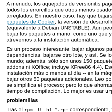
A menudo, los aquejados de versionitis pag
todos los errorcillos que otros menos osad
arreglados. En nuestro caso, hay que bajar
paquetes de Cooker
, la versión de desarro
(equivalente a Debian UNSTABLE). Aún peo
bajar los paquetes a mano, como uno que y
atrevernos a la instalación automática.
Es un proceso interesante: bajar algunos p
dependencias, bajarse otro lote, y así. Se l
mundo; además, sólo son unos 150 paquete
addons ni KOffice; incluye XFree86 4.4). E
instalación más o menos al día -- en la máq
bajar otros 50 paquetes adicionales. Leo p
se simplifica el proceso; pero lo que ahorra
tiempo de compilación. Lo mejor es usar
ur
problemillas
Tras el
correspondiente,
rpm -U -hf *.rpm