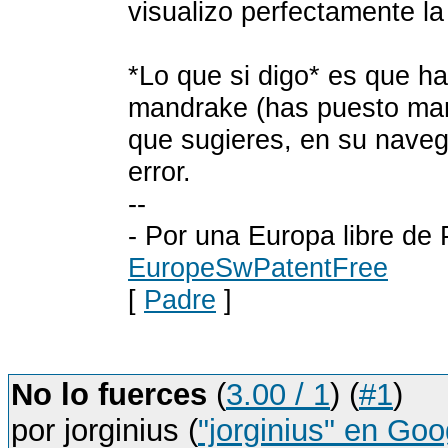
visualizo perfectamente l
*Lo que si digo* es que h
mandrake (has puesto man
que sugieres, en su naveg
error.
--
- Por una Europa libre de
EuropeSwPatentFree
[
Padre
]
No lo fuerces
(
3.00 / 1
) (
#1
)
por jorginius (
"jorginius" en Goo