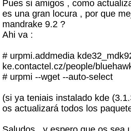
Pues si amigos , como actualiz
es una gran locura , por que me
mandrake 9.2 ?
Ahi va :
# urpmi.addmedia kde32_mdk92
ke.contactel.cz/people/bluehaw
# urpmi --wget --auto-select
(si ya teniais instalado kde (3.1
os actualizará todos los paquet
Saludos , y espero que os sea u