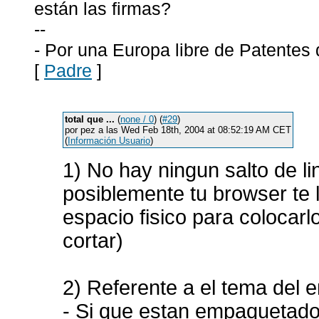
están las firmas?
--
- Por una Europa libre de Patentes
[
Padre
]
total que ...
(
none / 0
) (
#29
)
por pez a las Wed Feb 18th, 2004 at 08:52:19 AM CET
(
Información Usuario
)
1) No hay ningun salto de lin
posiblemente tu browser te 
espacio fisico para colocarlo
cortar)
2) Referente a el tema del 
- Si que estan empaquetado