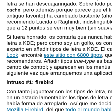
letra se han descuajaringado. Sobre todo p
, pero además porque parece que el t
cache
antiguo favorito) ha cambiado bastante (aho
recomiendo Lucida o Raghindi, indistinguibl
que a 12 puntos se ven muy bien (sin suavi
Si fuera honrado, os contaría que nunca ha
letra a KDE; pero como soy un golfo, os co
experto en añadir tipos de letra a KDE. El c
Look
, encontré
este sitio con 6800 tipos
, qu
recomendaros. Añadir tipos
true-type
es bas
centro de control; y aparecen en los menús
siguiente vez que arranquemos una aplicac
intruso #1: firebird
Con tanto juguetear con los tipos de letra, m
en un estado lamentable: los tipos de letra 
había forma de arreglarlo. Así que me decidí
Mozilla Firebird
, del que
todo el mundo habl