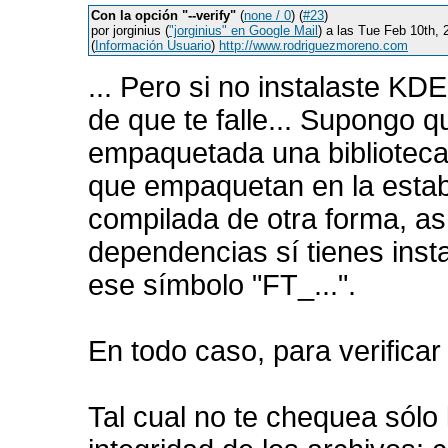
Con la opción "--verify"
(
none / 0
) (
#23
)
por jorginius (
"jorginius" en Google Mail
) a las Tue Feb 10th,
(
Información Usuario
)
http://www.rodriguezmoreno.com
... Pero si no instalaste KD
de que te falle... Supongo 
empaquetada una biblioteca
que empaquetan en la estab
compilada de otra forma, as
dependencias sí tienes inst
ese símbolo "FT_...".
En todo caso, para verificar
Tal cual no te chequea sól