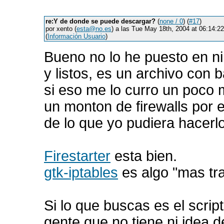
re:Y de donde se puede descargar?
(
none / 0
) (
#17
)
por xento (
esta@no.es
) a las Tue May 18th, 2004 at 06:14:
(
Información Usuario
)
Bueno no lo he puesto en nin
y listos, es un archivo con 
si eso me lo curro un poco m
un monton de firewalls por
de lo que yo pudiera hacerlo
Firestarter
esta bien.
gtk-iptables
es algo "mas tr
Si lo que buscas es el scrip
gente que no tiene ni idea d