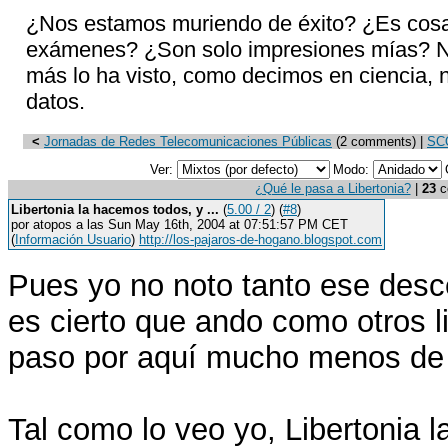
¿Nos estamos muriendo de éxito? ¿Es cosa 
exámenes? ¿Son solo impresiones mías? No 
más lo ha visto, como decimos en ciencia, 
datos.
<
Jornadas de Redes Telecomunicaciones Públicas
(2 comments) |
SCO
Ver:
Modo:
¿Qué le pasa a Libertonia?
|
23
co
Libertonia la hacemos todos, y ...
(
5.00 / 2
) (
#8
)
por atopos a las Sun May 16th, 2004 at 07:51:57 PM CET
(
Información Usuario
)
http://los-pajaros-de-hogano.blogspot.com
Pues yo no noto tanto ese des
es cierto que ando como otros l
paso por aquí mucho menos de 
Tal como lo veo yo, Libertonia