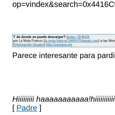
op=vindex&search=0x4416C
Y de donde se puede descargar?
(
none / 0
) (
#10
)
por La Mula Francis (
la.mula.francisCHIRIVITAgmail.com
) a las Mo
(
Información Usuario
)
http://semana.org
Parece interesante para pardi
Hiiiiiiiii haaaaaaaaaaa!hiiiiii
[
Padre
]