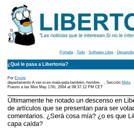
Portada
·
Todo
·
Software Libre
·
Desarroll
¿Qué le pasa a Libertonia?
Por
Envite
departamento A-ver-si-es-mala-pata-también,-hombre... , Sección
Meta
Puesto a las Mon May 17th, 2004 at 08:37:12 PM CET
Últimamente he notado un descenso en Liber
de artículos que se presentan para ser vota
comentarios. ¿Será cosa mía? ¿o es que Li
capa caída?