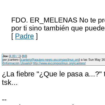
FDO. ER_MELENAS No te preg
por ti sino también que puedes
[
Padre
]
Joe
(
4.00 / 1
) (
#4
)
por jcantero (
jcantero@agujero-negro.escomposlinux.org
) a las Sun May 1
(
Información Usuario
)
http://www.escomposlinux.org/jcantero/
¿La fiebre "¿Que le pasa a...?" 
tsk...
--