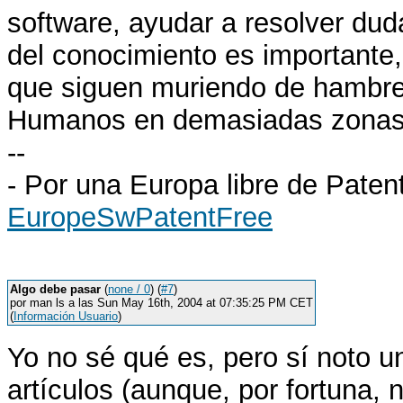
software, ayudar a resolver dud
del conocimiento es importante
que siguen muriendo de hambre
Humanos en demasiadas zonas d
--
- Por una Europa libre de Paten
EuropeSwPatentFree
Algo debe pasar
(
none / 0
) (
#7
)
por man ls a las Sun May 16th, 2004 at 07:35:25 PM CET
(
Información Usuario
)
Yo no sé qué es, pero sí noto u
artículos (aunque, por fortuna,