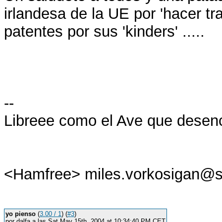
irlandesa de la UE por 'hacer t
patentes por sus 'kinders' .....
--
Libreee como el Ave que desencar
<Hamfree> miles.vorkosigan@s
yo pienso
(
3.00 / 1
) (
#3
)
por dalfa a las Sat May 15th, 2004 at 10:34:40 PM CET