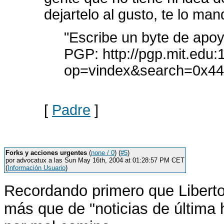
dejartelo al gusto, te lo man
"Escribe un byte de apo
PGP: http://pgp.mit.edu
op=vindex&search=0x4
[
Padre
]
Forks y acciones urgentes
(
none / 0
) (
#5
)
por advocatux a las Sun May 16th, 2004 at 01:28:57 PM CET
(
Información Usuario
)
Recordando primero que Liberton
más que de "noticias de última 