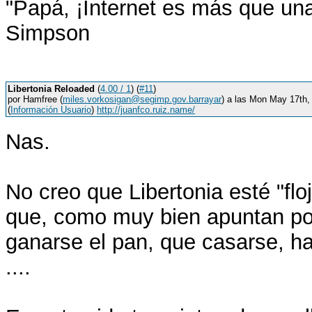
"Papá, ¡Internet es más que una 
Simpson
Libertonia Reloaded
(
4.00 / 1
) (
#11
)
por Hamfree (
miles.vorkosigan@segimp.gov.barrayar
) a las Mon May 17th
(
Información Usuario
)
http://juanfco.ruiz.name/
Nas.
No creo que Libertonia esté "flo
que, como muy bien apuntan por 
ganarse el pan, que casarse, ha
....