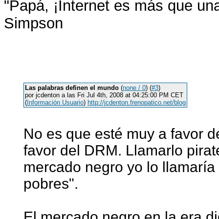
"Papá, ¡Internet es más que una 
Simpson
Las palabras definen el mundo
(
none / 0
) (
#3
)
por jcdenton a las Fri Jul 4th, 2008 at 04:25:00 PM CET
(
Información Usuario
)
http://jcdenton.frenopatico.net/blog
No es que esté muy a favor d
favor del DRM. Llamarlo pirat
mercado negro yo lo llamaría 
pobres".
El mercado negro en la era dig