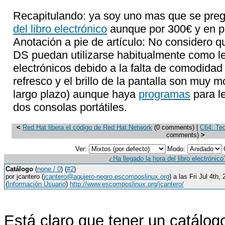
Recapitulando: ya soy uno mas que se preg
del libro electrónico
aunque por 300€ y en pl
Anotación a pie de artículo: No considero
DS puedan utilizarse habitualmente como le
electrónicos debido a la falta de comodidad
refresco y el brillo de la pantalla son muy m
largo plazo) aunque haya
programas
para l
dos consolas portátiles.
<
Red Hat libera el código de Red Hat Network
(0 comments) |
C64: Tec
comments)
>
Ver:
Modo:
¿Ha llegado la hora del libro electrónico
Catálogo
(
none / 0
) (
#2
)
por jcantero (
jcantero@agujero-negro.escomposlinux.org
) a las Fri Jul 4th
(
Información Usuario
)
http://www.escomposlinux.org/jcantero/
Está claro que tener un catálog