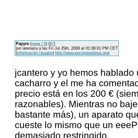
Papyre
(
none / 0
) (
#7
)
por iarenaza a las Fri Jul 25th, 2008 at 01:08:01 PM CET
(
Información Usuario
)
http://www.escomposlinux.org/
jcantero y yo hemos hablado 
cacharro y el me ha comentado
precio está en los 200 € (sie
razonables). Mientras no baje
bastante más), un aparato que 
cueste lo mismo que un eeePc
demasiado restringido.