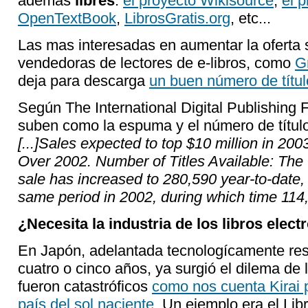
además
libres
:
el proyecto Wikisource
,
el 
OpenTextBook
,
LibrosGratis.org
, etc...
Las mas interesadas en aumentar la oferta s
vendedoras de lectores de e-libros, como
G
deja para descarga
un buen número de títul
Según The International Digital Publishing 
suben como la espuma y el número de título
[...]Sales expected to top $10 million in 2
Over 2002. Number of Titles Available: The
sale has increased to 280,590 year-to-date
same period in 2002, during which time 114,7
¿Necesita la industria de los libros elect
En Japón, adelantada tecnologícamente res
cuatro o cinco años, ya surgió el dilema de 
fueron catastróficos
como nos cuenta Kirai p
país del sol naciente
. Un ejemplo era el Libr