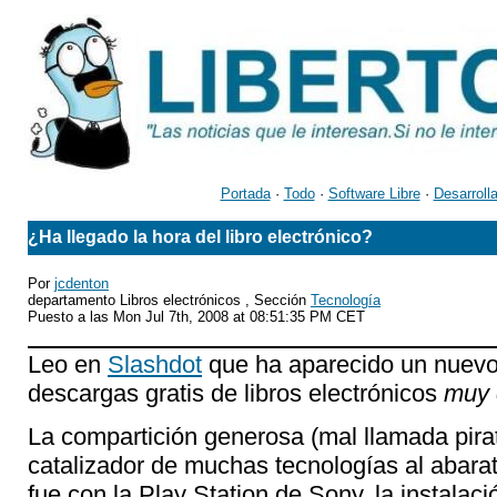
Portada
·
Todo
·
Software Libre
·
Desarroll
¿Ha llegado la hora del libro electrónico?
Por
jcdenton
departamento Libros electrónicos , Sección
Tecnología
Puesto a las Mon Jul 7th, 2008 at 08:51:35 PM CET
Leo en
Slashdot
que ha aparecido un nuev
descargas gratis de libros electrónicos
muy 
La compartición generosa (mal llamada pirat
catalizador de muchas tecnologías al abarata
fue con la Play Station de Sony, la instalac