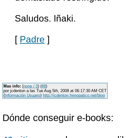
Saludos. Iñaki.
[
Padre
]
Mas info:
(
none / 0
) (
#8
)
por jcdenton a las Tue Aug 5th, 2008 at 06:17:30 AM CET
(
Información Usuario
)
http://jcdenton.frenopatico.net/blog
Dónde conseguir e-books: