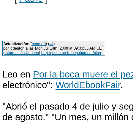
Actualización:
(
none / 0
) (
#4
)
por jcdenton a las Mon Jul 14th, 2008 at 09:33:55 AM CET
(
Información Usuario
)
http://jcdenton.frenopatico.net/blog
Leo en
Por la boca muere el pe
electrónico":
WorldEbookFair
.
"Abrió el pasado 4 de julio y segu
de agosto." "Un mes, un millón d