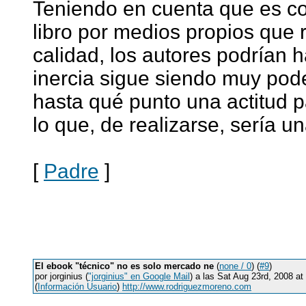
Teniendo en cuenta que es co
libro por medios propios que 
calidad, los autores podrían 
inercia sigue siendo muy pod
hasta qué punto una actitud 
lo que, de realizarse, sería un
[
Padre
]
El ebook "técnico" no es solo mercado ne
(
none / 0
) (
#9
)
por jorginius (
"jorginius" en Google Mail
) a las Sat Aug 23rd, 2008 
(
Información Usuario
)
http://www.rodriguezmoreno.com