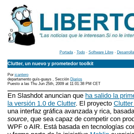
Portada
·
Todo
·
Software Libre
·
Desarroll
Clutter, un nuevo y prometedor toolkit
Por
jcantero
departamento guís-guays , Sección
Diarios
Puesto a las Thu Jun 25th, 2009 at 11:01:38 PM CET
En Slashdot anuncian que
ha salido la pri
la versión 1.0 de Clutter
. El proyecto
Clutter
una interfaz gráfica avanzada y rica, basa
source
, que sea capaz de competir con pro
WPF o AIR. Está basada en tecnologías c