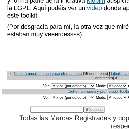
y forma parte de la iniciativa
Moblin
auspicia
la LGPL. Aquí podéis ver un
video
donde apr
éste toolkit.
(Por desgracia para mí, la otra vez que miré
estaban muy veeerdessss)
<
No está muerto lo que yace eternamente
(16 comments) |
Libertonia
comments)
>
Ver:
Modo:
Clutter, un nuevo y prometedor toolki
Ver:
Modo:
Todas las Marcas Registradas y cop
respe