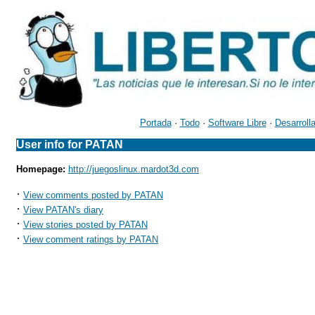
Portada
·
Todo
·
Software Libre
·
Desarroll
User info for PATAN
Homepage:
http://juegoslinux.mardot3d.com
·
View comments posted by PATAN
·
View PATAN's diary
·
View stories posted by PATAN
·
View comment ratings by PATAN