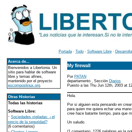
Portada
·
Todo
·
Software Libre
·
Desarroll
Acerca de...
My firewall
Bienvenidos a Libertonia. Un
sitio para hablar de software
libre y temas afines,
Por
PATAN
mantenido por el proyecto
departamento , Sección
Diarios
escomposlinux.org
.
Puesto a las Thu Jun 12th, 2003 at 
Hola.
Otras Historias
Todas las historias
Por si alguien esta pensando en crear 
para quien me quiera echar una mano 
Software Libre
:
cree hace batante tiempo, para que me
·
Sociedades vigiladas: ¿el
precio de la seguridad?
Un saludo.
(6 comentarios)
·
(1 comentario, 1226 palabras en la no
Clientes Ligeros