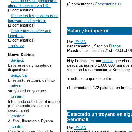
·
Cola de envíos pendientes:
(3 comentarios)
Comentarios >>
ahora disponible via RDF
(3 comentarios)
·
Resueltos los problemas de
hardware en Libertonia
(1 comentarios)
·
Safari y konqueror
Problemas de acceso a
Libertonia
(2 comentarios)
Por
PATAN
·
más >>
departamento , Sección
Diarios
Puesto a las Tue Jan 21st, 2003 at 
Nuevo Diarios
:
·
davinci
:
Hoy he leido en una
noticia
que el nue
Esos enanos y puñeteros
descarga número 1.000.000, asi que e
dispositivos
ver si se hacía mención a Konqueror
·
gonzotba
:
Y esto es lo que encontré:
El espíritu es.comp.os.linux
·
arivero
:
(1 comentario, 172 palabras en la noti
storyboard de youtube
·
cianuro
:
Intentando coordinar al mundo
(o intentando ayudarlo a
coordinarse)
Detectado un troyano en alg
·
jcantero
:
Sendmail
Al final, liberaron a Ryzom
·
jcantero
:
Por
PATAN
Construye tu propia red de