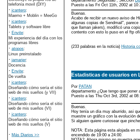
departamento Seguridad , Sección
Di
telefonía movil (DIY)
Puesto a las Fri Oct 11th, 2002 at 1
·
jcantero
:
Buenas.
Maemo + Moblin = MeeGo
Acabo de recibir un nuevo aviso de Hi
·
jcantero
:
algunas copias de Sendmail", parece 
Tablets y software libre
que llaman jakers), modificó una copia
·
contento con esto lo puso en el ftp of
Envite
:
Mi experiencia del día con los
programas libres
(233 palabras en la noticia)
Historia c
·
atopos
:
Linux preinstalado
·
jamarier
:
Docencia
·
Envite
:
Estadisticas de usuarios en 
De vuelta
·
jcantero
:
Por
PATAN
Diseñando cómo sería el sitio
departamento ¿Que tengo que poner aq
web de mis sueños (y VII)
Puesto a las Thu Oct 3rd, 2002 at 0
·
jcantero
:
Diseñando cómo sería el sitio
Buenas.
web de mis sueños (VI)
Hoy tenía un día muy aburrido, asi q
·
jcantero
:
muestre un gráfico con la evolución d
Diseñando cómo sería el sitio
Si alguien quiere curiosear que pinch
web de mis sueños (V)
NOTA: Esta página esta alojada en mi 
·
Más Diarios >>
encendido de 19:00 a 24:00.
NOTA2: Ahora mismo no muestra gran 