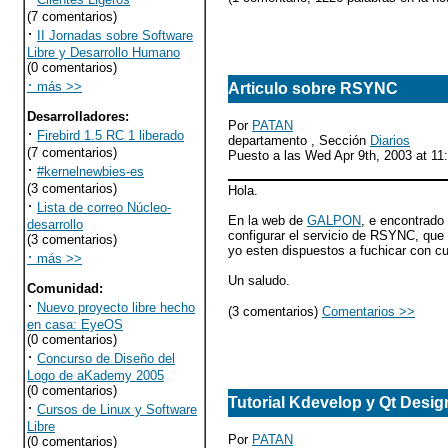
(7 comentarios)
·
II Jornadas sobre Software
Libre y Desarrollo Humano
(0 comentarios)
·
más >>
Articulo sobre RSYNC
Desarrolladores
:
Por
PATAN
·
Firebird 1.5 RC 1 liberado
departamento , Sección
Diarios
(7 comentarios)
Puesto a las Wed Apr 9th, 2003 at 1
·
#kernelnewbies-es
(3 comentarios)
Hola.
·
Lista de correo Núcleo-
En la web de
GALPON
, e encontrado
desarrollo
configurar el servicio de RSYNC, que
(3 comentarios)
yo esten dispuestos a fuchicar con cua
·
más >>
Un saludo.
Comunidad
:
·
Nuevo proyecto libre hecho
(3 comentarios)
Comentarios >>
en casa: EyeOS
(0 comentarios)
·
Concurso de Diseño del
Logo de aKademy 2005
(0 comentarios)
Tutorial Kdevelop y Qt Desig
·
Cursos de Linux y Software
Libre
Por
PATAN
(0 comentarios)