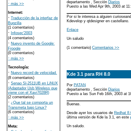
departamento , Sección
Diarios
·
más >>
Puesto a las Wed Apr 9th, 2003 at 1
Internet
:
Por si le interesa a alguien curioseand
·
Traducción de la interfaz de
Kdevelop y qtdesigner en castellano.
Bugzilla
(1 comentarios)
Enlace
·
Infosec'2003
(4 comentarios)
Un saludo
·
Nuevo invento de Google:
(1 comentario)
Comentarios >>
Froogle
(0 comentarios)
·
más >>
Tecnología
:
·
Nuevo record de velocidad.
Kde 3.1 para RH 8.0
(8 comentarios)
·
Senao Sl-2511UB en LiNUX
Por
PATAN
(Adaptador Usb Wireless que
departamento , Sección
Diarios
viene con el Xavi7028R)
Puesto a las Sun Feb 16th, 2003 at 
(2 comentarios)
·
¿Que tal se comporta un
Buenas.
Transmeta bajo Linux?
(6 comentarios)
Desde ayer los usuarios de
Redhat 8.
·
última versión de Kde la 3.1, en este
más >>
Un saludo.
Meta
: